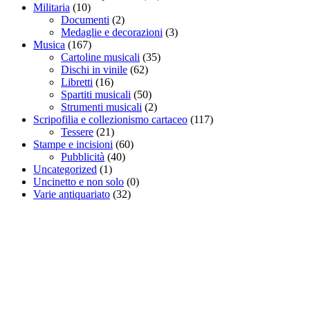
Militaria
(10)
Documenti
(2)
Medaglie e decorazioni
(3)
Musica
(167)
Cartoline musicali
(35)
Dischi in vinile
(62)
Libretti
(16)
Spartiti musicali
(50)
Strumenti musicali
(2)
Scripofilia e collezionismo cartaceo
(117)
Tessere
(21)
Stampe e incisioni
(60)
Pubblicità
(40)
Uncategorized
(1)
Uncinetto e non solo
(0)
Varie antiquariato
(32)