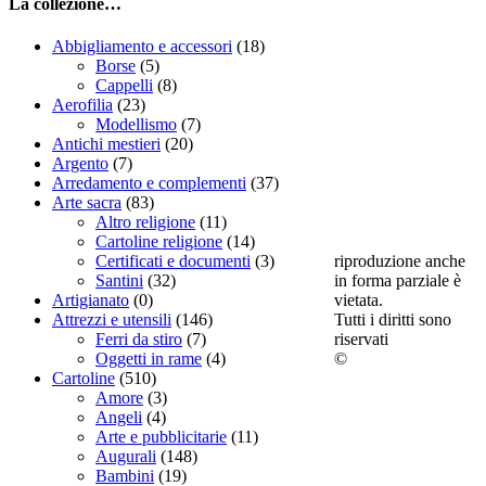
La collezione…
Abbigliamento e accessori
(18)
Borse
(5)
Cappelli
(8)
Aerofilia
(23)
Modellismo
(7)
Antichi mestieri
(20)
Argento
(7)
Arredamento e complementi
(37)
Arte sacra
(83)
Altro religione
(11)
Cartoline religione
(14)
riproduzione anche
Certificati e documenti
(3)
in forma parziale è
Santini
(32)
vietata.
Artigianato
(0)
Tutti i diritti sono
Attrezzi e utensili
(146)
riservati
Ferri da stiro
(7)
©
Oggetti in rame
(4)
Cartoline
(510)
Amore
(3)
Angeli
(4)
Arte e pubblicitarie
(11)
Augurali
(148)
Bambini
(19)