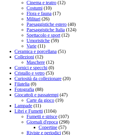
Cinema e teatro
(12)
Costumi
(10)
Flora e fauna
(17)
Militari
(26)
Paesaggistiche estero
(40)
Paesaggistiche Italia
(124)
Spettacolo e sport
(12)
Umoristiche
(59)
Varie
(11)
Ceramica e porcellana
(51)
Collezioni
(12)
Maschere
(12)
Cornici e specchi
(0)
Cristallo e vetro
(53)
Curiosità da collezionare
(20)
Filatelia
(0)
Fotografia
(88)
Giocattoli e passatempi
(47)
Carte da gioco
(19)
Lampade
(11)
Libri e Fumetti
(1104)
Fumetti e strisce
(107)
Giornali d'epoca
(298)
Copertine
(57)
Riviste e periodici
(56)