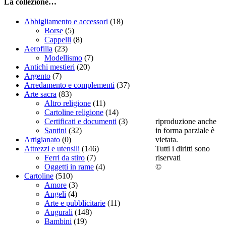
La collezione…
Abbigliamento e accessori
(18)
Borse
(5)
Cappelli
(8)
Aerofilia
(23)
Modellismo
(7)
Antichi mestieri
(20)
Argento
(7)
Arredamento e complementi
(37)
Arte sacra
(83)
Altro religione
(11)
Cartoline religione
(14)
riproduzione anche
Certificati e documenti
(3)
in forma parziale è
Santini
(32)
vietata.
Artigianato
(0)
Tutti i diritti sono
Attrezzi e utensili
(146)
riservati
Ferri da stiro
(7)
©
Oggetti in rame
(4)
Cartoline
(510)
Amore
(3)
Angeli
(4)
Arte e pubblicitarie
(11)
Augurali
(148)
Bambini
(19)