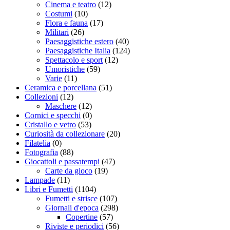
Cinema e teatro
(12)
Costumi
(10)
Flora e fauna
(17)
Militari
(26)
Paesaggistiche estero
(40)
Paesaggistiche Italia
(124)
Spettacolo e sport
(12)
Umoristiche
(59)
Varie
(11)
Ceramica e porcellana
(51)
Collezioni
(12)
Maschere
(12)
Cornici e specchi
(0)
Cristallo e vetro
(53)
Curiosità da collezionare
(20)
Filatelia
(0)
Fotografia
(88)
Giocattoli e passatempi
(47)
Carte da gioco
(19)
Lampade
(11)
Libri e Fumetti
(1104)
Fumetti e strisce
(107)
Giornali d'epoca
(298)
Copertine
(57)
Riviste e periodici
(56)