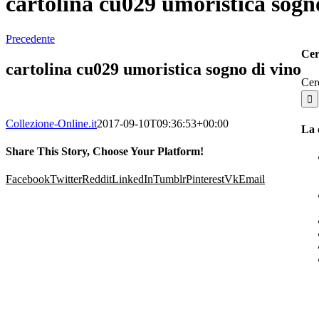
cartolina cu029 umoristica sogn
Precedente
Cer
cartolina cu029 umoristica sogno di vino
Cer
Collezione-Online.it
2017-09-10T09:36:53+00:00
La 
Share This Story, Choose Your Platform!
Facebook
Twitter
Reddit
LinkedIn
Tumblr
Pinterest
Vk
Email