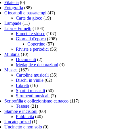
Filatelia
(0)
Fotografia
(88)
Giocattoli e passatempi
(47)
Carte da gioco
(19)
Lampade
(11)
Libri e Fumetti
(1104)
Fumetti e strisce
(107)
Giornali d'epoca
(298)
Copertine
(57)
Riviste e periodici
(56)
Militaria
(10)
Documenti
(2)
Medaglie e decorazioni
(3)
Musica
(167)
Cartoline musicali
(35)
Dischi in vinile
(62)
Libretti
(16)
Spartiti musicali
(50)
Strumenti musicali
(2)
Scripofilia e collezionismo cartaceo
(117)
Tessere
(21)
Stampe e incisioni
(60)
Pubblicità
(40)
Uncategorized
(1)
Uncinetto e non solo
(0)