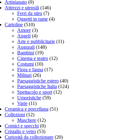
Artigianato
(0)
Attrezzi e utensili
(146)
Ferri da stiro
(7)
Oggetti in rame
(4)
Cartoline
(510)
Amore
(3)
Angeli
(4)
Arte e pubblicitarie
(11)
Augurali
(148)
Bambini
(19)
Cinema e teatro
(12)
Costumi
(10)
Flora e fauna
(17)
Militari
(26)
Paesaggistiche estero
(40)
Paesaggistiche Italia
(124)
Spettacolo e sport
(12)
Umoristiche
(59)
Varie
(11)
Ceramica e porcellana
(51)
Collezioni
(12)
Maschere
(12)
Cornici e specchi
(0)
Cristallo e vetro
(53)
Curiosità da collezionare
(20)