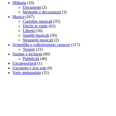
Militaria
(10)
Documenti
(2)
Medaglie e decorazioni
(3)
Musica
(167)
Cartoline musicali
(35)
Dischi in vinile
(62)
Libretti
(16)
Spartiti musicali
(50)
Strumenti musicali
(2)
Scripofilia e collezionismo cartaceo
(117)
Tessere
(21)
Stampe e incisioni
(60)
Pubblicità
(40)
Uncategorized
(1)
Uncinetto e non solo
(0)
Varie antiquariato
(32)