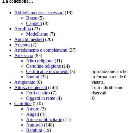
La collezione…
Abbigliamento e accessori
(18)
Borse
(5)
Cappelli
(8)
Aerofilia
(23)
Modellismo
(7)
Antichi mestieri
(20)
Argento
(7)
Arredamento e complementi
(37)
Arte sacra
(83)
Altro religione
(11)
Cartoline religione
(14)
riproduzione anche
Certificati e documenti
(3)
in forma parziale è
Santini
(32)
vietata.
Artigianato
(0)
Tutti i diritti sono
Attrezzi e utensili
(146)
riservati
Ferri da stiro
(7)
©
Oggetti in rame
(4)
Cartoline
(510)
Amore
(3)
Angeli
(4)
Arte e pubblicitarie
(11)
Augurali
(148)
Bambini
(19)