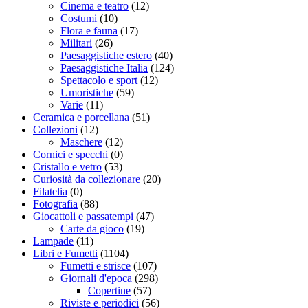
Cinema e teatro
(12)
Costumi
(10)
Flora e fauna
(17)
Militari
(26)
Paesaggistiche estero
(40)
Paesaggistiche Italia
(124)
Spettacolo e sport
(12)
Umoristiche
(59)
Varie
(11)
Ceramica e porcellana
(51)
Collezioni
(12)
Maschere
(12)
Cornici e specchi
(0)
Cristallo e vetro
(53)
Curiosità da collezionare
(20)
Filatelia
(0)
Fotografia
(88)
Giocattoli e passatempi
(47)
Carte da gioco
(19)
Lampade
(11)
Libri e Fumetti
(1104)
Fumetti e strisce
(107)
Giornali d'epoca
(298)
Copertine
(57)
Riviste e periodici
(56)