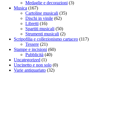
Medaglie e decorazioni
(3)
Musica
(167)
Cartoline musicali
(35)
Dischi in vinile
(62)
Libretti
(16)
Spartiti musicali
(50)
Strumenti musicali
(2)
Scripofilia e collezionismo cartaceo
(117)
Tessere
(21)
Stampe e incisioni
(60)
Pubblicità
(40)
Uncategorized
(1)
Uncinetto e non solo
(0)
Varie antiquariato
(32)