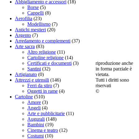
Abbigliamento e accessori
(18)
Borse
(5)
Cappelli
(8)
Aerofilia
(23)
Modellismo
(7)
Antichi mestieri
(20)
Argento
(7)
Arredamento e complementi
(37)
Arte sacra
(83)
Altro religione
(11)
Cartoline religione
(14)
riproduzione anche
Certificati e documenti
(3)
in forma parziale è
Santini
(32)
vietata.
Artigianato
(0)
Tutti i diritti sono
Attrezzi e utensili
(146)
riservati
Ferri da stiro
(7)
©
Oggetti in rame
(4)
Cartoline
(510)
Amore
(3)
Angeli
(4)
Arte e pubblicitarie
(11)
Augurali
(148)
Bambini
(19)
Cinema e teatro
(12)
Costumi
(10)