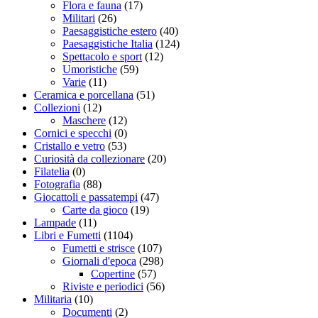
Flora e fauna
(17)
Militari
(26)
Paesaggistiche estero
(40)
Paesaggistiche Italia
(124)
Spettacolo e sport
(12)
Umoristiche
(59)
Varie
(11)
Ceramica e porcellana
(51)
Collezioni
(12)
Maschere
(12)
Cornici e specchi
(0)
Cristallo e vetro
(53)
Curiosità da collezionare
(20)
Filatelia
(0)
Fotografia
(88)
Giocattoli e passatempi
(47)
Carte da gioco
(19)
Lampade
(11)
Libri e Fumetti
(1104)
Fumetti e strisce
(107)
Giornali d'epoca
(298)
Copertine
(57)
Riviste e periodici
(56)
Militaria
(10)
Documenti
(2)