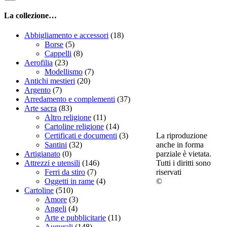
La collezione…
Abbigliamento e accessori
(18)
Borse
(5)
Cappelli
(8)
Aerofilia
(23)
Modellismo
(7)
Antichi mestieri
(20)
Argento
(7)
Arredamento e complementi
(37)
Arte sacra
(83)
Altro religione
(11)
Cartoline religione
(14)
La riproduzione
Certificati e documenti
(3)
anche in forma
Santini
(32)
parziale è vietata.
Artigianato
(0)
Tutti i diritti sono
Attrezzi e utensili
(146)
riservati
Ferri da stiro
(7)
©
Oggetti in rame
(4)
Cartoline
(510)
Amore
(3)
Angeli
(4)
Arte e pubblicitarie
(11)
Augurali
(148)