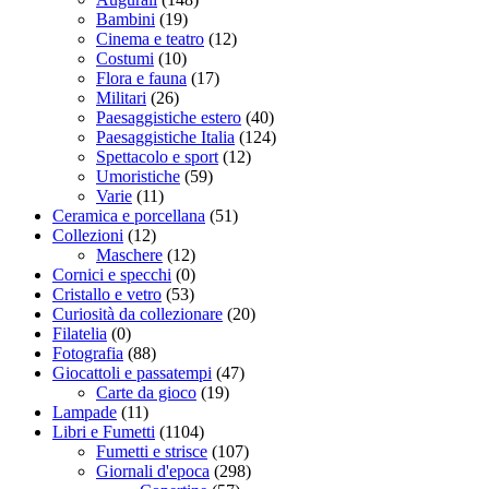
Bambini
(19)
Cinema e teatro
(12)
Costumi
(10)
Flora e fauna
(17)
Militari
(26)
Paesaggistiche estero
(40)
Paesaggistiche Italia
(124)
Spettacolo e sport
(12)
Umoristiche
(59)
Varie
(11)
Ceramica e porcellana
(51)
Collezioni
(12)
Maschere
(12)
Cornici e specchi
(0)
Cristallo e vetro
(53)
Curiosità da collezionare
(20)
Filatelia
(0)
Fotografia
(88)
Giocattoli e passatempi
(47)
Carte da gioco
(19)
Lampade
(11)
Libri e Fumetti
(1104)
Fumetti e strisce
(107)
Giornali d'epoca
(298)