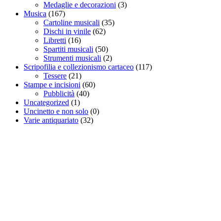
Medaglie e decorazioni
(3)
Musica
(167)
Cartoline musicali
(35)
Dischi in vinile
(62)
Libretti
(16)
Spartiti musicali
(50)
Strumenti musicali
(2)
Scripofilia e collezionismo cartaceo
(117)
Tessere
(21)
Stampe e incisioni
(60)
Pubblicità
(40)
Uncategorized
(1)
Uncinetto e non solo
(0)
Varie antiquariato
(32)