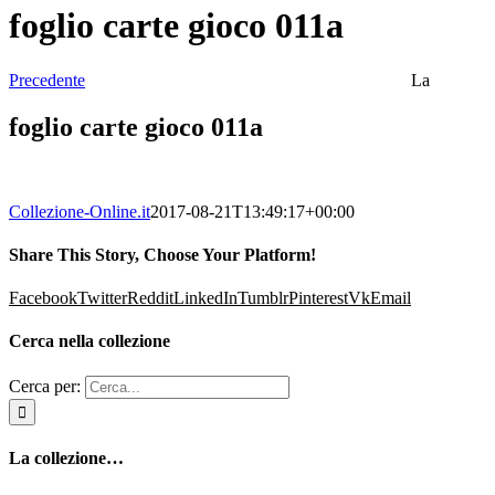
foglio carte gioco 011a
Precedente
La
foglio carte gioco 011a
Collezione-Online.it
2017-08-21T13:49:17+00:00
Share This Story, Choose Your Platform!
Facebook
Twitter
Reddit
LinkedIn
Tumblr
Pinterest
Vk
Email
Cerca nella collezione
Cerca per:
La collezione…