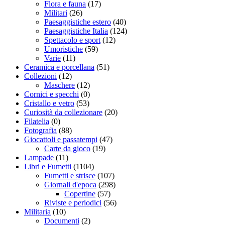
Flora e fauna
(17)
Militari
(26)
Paesaggistiche estero
(40)
Paesaggistiche Italia
(124)
Spettacolo e sport
(12)
Umoristiche
(59)
Varie
(11)
Ceramica e porcellana
(51)
Collezioni
(12)
Maschere
(12)
Cornici e specchi
(0)
Cristallo e vetro
(53)
Curiosità da collezionare
(20)
Filatelia
(0)
Fotografia
(88)
Giocattoli e passatempi
(47)
Carte da gioco
(19)
Lampade
(11)
Libri e Fumetti
(1104)
Fumetti e strisce
(107)
Giornali d'epoca
(298)
Copertine
(57)
Riviste e periodici
(56)
Militaria
(10)
Documenti
(2)