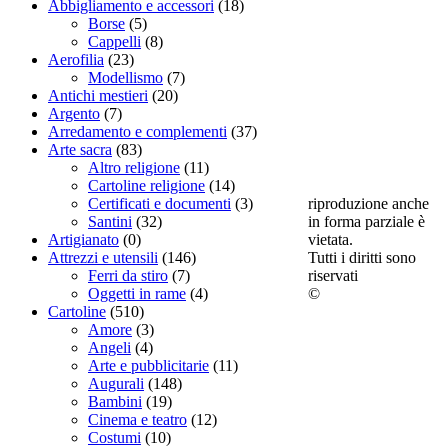
Abbigliamento e accessori
(18)
Borse
(5)
Cappelli
(8)
Aerofilia
(23)
Modellismo
(7)
Antichi mestieri
(20)
Argento
(7)
Arredamento e complementi
(37)
Arte sacra
(83)
Altro religione
(11)
Cartoline religione
(14)
riproduzione anche
Certificati e documenti
(3)
in forma parziale è
Santini
(32)
vietata.
Artigianato
(0)
Tutti i diritti sono
Attrezzi e utensili
(146)
riservati
Ferri da stiro
(7)
©
Oggetti in rame
(4)
Cartoline
(510)
Amore
(3)
Angeli
(4)
Arte e pubblicitarie
(11)
Augurali
(148)
Bambini
(19)
Cinema e teatro
(12)
Costumi
(10)