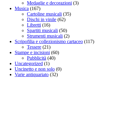
Medaglie e decorazioni
(3)
Musica
(167)
Cartoline musicali
(35)
Dischi in vinile
(62)
Libretti
(16)
Spartiti musicali
(50)
Strumenti musicali
(2)
Scripofilia e collezionismo cartaceo
(117)
Tessere
(21)
Stampe e incisioni
(60)
Pubblicità
(40)
Uncategorized
(1)
Uncinetto e non solo
(0)
Varie antiquariato
(32)