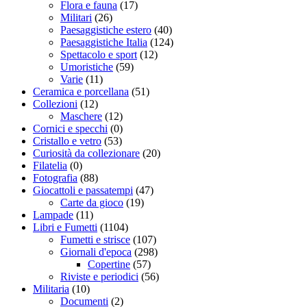
Flora e fauna
(17)
Militari
(26)
Paesaggistiche estero
(40)
Paesaggistiche Italia
(124)
Spettacolo e sport
(12)
Umoristiche
(59)
Varie
(11)
Ceramica e porcellana
(51)
Collezioni
(12)
Maschere
(12)
Cornici e specchi
(0)
Cristallo e vetro
(53)
Curiosità da collezionare
(20)
Filatelia
(0)
Fotografia
(88)
Giocattoli e passatempi
(47)
Carte da gioco
(19)
Lampade
(11)
Libri e Fumetti
(1104)
Fumetti e strisce
(107)
Giornali d'epoca
(298)
Copertine
(57)
Riviste e periodici
(56)
Militaria
(10)
Documenti
(2)