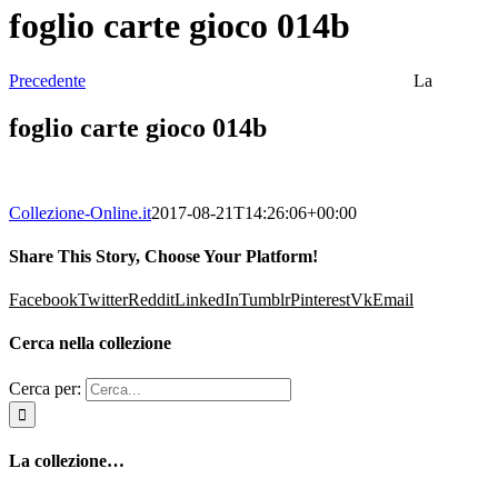
foglio carte gioco 014b
Precedente
La
foglio carte gioco 014b
Collezione-Online.it
2017-08-21T14:26:06+00:00
Share This Story, Choose Your Platform!
Facebook
Twitter
Reddit
LinkedIn
Tumblr
Pinterest
Vk
Email
Cerca nella collezione
Cerca per:
La collezione…