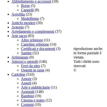
Abbigliamento e accessori
(18)
Borse
(5)
Cappelli
(8)
Aerofilia
(23)
Modellismo
(7)
Antichi mestieri
(20)
Argento
(7)
Arredamento e complementi
(37)
Arte sacra
(83)
Altro religione
(11)
Cartoline religione
(14)
riproduzione anche
Certificati e documenti
(3)
in forma parziale è
Santini
(32)
vietata.
Artigianato
(0)
Tutti i diritti sono
Attrezzi e utensili
(146)
riservati
Ferri da stiro
(7)
©
Oggetti in rame
(4)
Cartoline
(510)
Amore
(3)
Angeli
(4)
Arte e pubblicitarie
(11)
Augurali
(148)
Bambini
(19)
Cinema e teatro
(12)
Costumi
(10)