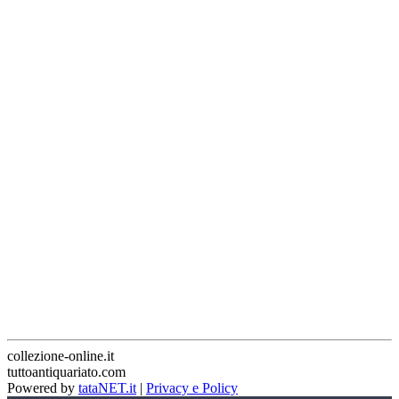
collezione-online.it
tuttoantiquariato.com
Powered by
tataNET.it
|
Privacy e Policy