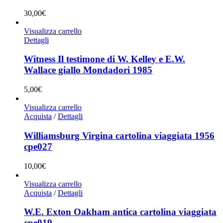
30,00
€
Visualizza carrello
Dettagli
Witness Il testimone di W. Kelley e E.W.
Wallace giallo Mondadori 1985
5,00
€
Visualizza carrello
Acquista
/
Dettagli
Williamsburg Virgina cartolina viaggiata 1956
cpe027
10,00
€
Visualizza carrello
Acquista
/
Dettagli
W.E. Exton Oakham antica cartolina viaggiata
cpe019