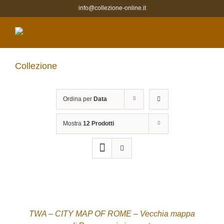
Salta
info@collezione-online.it
al
contenuto
Collezione
Ordina per
Data
Mostra
12 Prodotti
ACQUISTA
/
DETTAGLI
TWA – CITY MAP OF ROME – Vecchia mappa