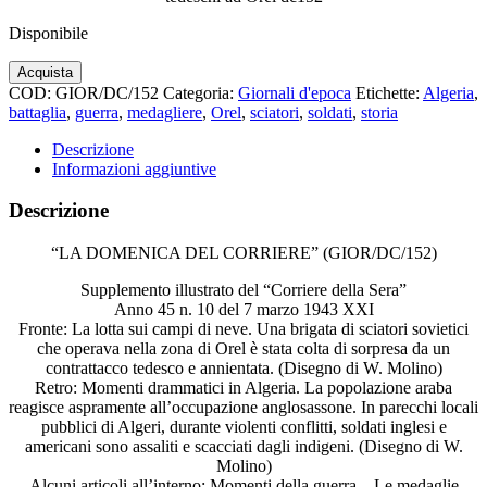
Disponibile
La
Acquista
Domenica
COD:
GIOR/DC/152
Categoria:
Giornali d'epoca
Etichette:
Algeria
,
del
battaglia
,
guerra
,
medagliere
,
Orel
,
sciatori
,
soldati
,
storia
Corriere
n.10
Descrizione
1943
Informazioni aggiuntive
Battaglia
tra
Descrizione
sciatori
sovietici
“LA DOMENICA DEL CORRIERE” (GIOR/DC/152)
e
tedeschi
Supplemento illustrato del “Corriere della Sera”
ad
Anno 45 n. 10 del 7 marzo 1943 XXI
Orel
Fronte: La lotta sui campi di neve. Una brigata di sciatori sovietici
dc152
che operava nella zona di Orel è stata colta di sorpresa da un
quantità
contrattacco tedesco e annientata. (Disegno di W. Molino)
Retro: Momenti drammatici in Algeria. La popolazione araba
reagisce aspramente all’occupazione anglosassone. In parecchi locali
pubblici di Algeri, durante violenti conflitti, soldati inglesi e
americani sono assaliti e scacciati dagli indigeni. (Disegno di W.
Molino)
Alcuni articoli all’interno: Momenti della guerra – Le medaglie