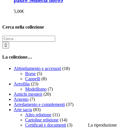
padre Semeria fior09
5,00
€
Cerca nella collezione
Cerca
per:
La collezione…
Abbigliamento e accessori
(18)
Borse
(5)
Cappelli
(8)
Aerofilia
(23)
Modellismo
(7)
Antichi mestieri
(20)
Argento
(7)
Arredamento e complementi
(37)
Arte sacra
(83)
Altro religione
(11)
Cartoline religione
(14)
La riproduzione
Certificati e documenti
(3)