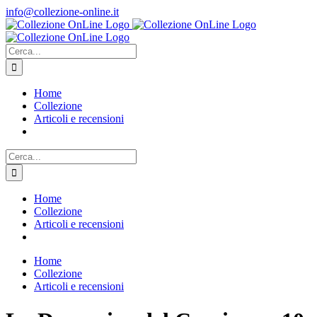
Salta
info@collezione-online.it
al
contenuto
Cerca
per:
Home
Collezione
Articoli e recensioni
Cerca
per:
Home
Collezione
Articoli e recensioni
Home
Collezione
Articoli e recensioni