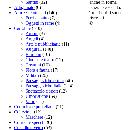
anche in forma
Santini
(32)
parziale è vietata.
Artigianato
(0)
Tutti i diritti sono
Attrezzi e utensili
(146)
riservati
Ferri da stiro
(7)
©
Oggetti in rame
(4)
Cartoline
(510)
Amore
(3)
Angeli
(4)
Arte e pubblicitarie
(11)
Augurali
(148)
Bambini
(19)
Cinema e teatro
(12)
Costumi
(10)
Flora e fauna
(17)
Militari
(26)
Paesaggistiche estero
(40)
Paesaggistiche Italia
(124)
Spettacolo e sport
(12)
Umoristiche
(59)
Varie
(11)
Ceramica e porcellana
(51)
Collezioni
(12)
Maschere
(12)
Cornici e specchi
(0)
Cristallo e vetro
(53)