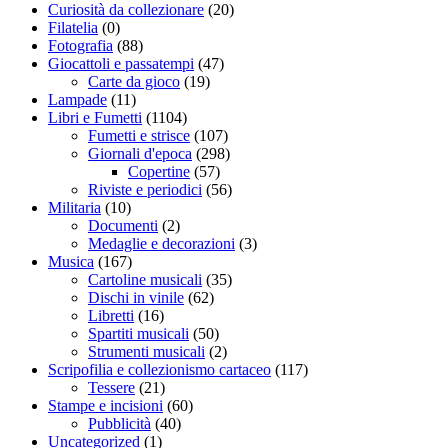
Curiosità da collezionare
(20)
Filatelia
(0)
Fotografia
(88)
Giocattoli e passatempi
(47)
Carte da gioco
(19)
Lampade
(11)
Libri e Fumetti
(1104)
Fumetti e strisce
(107)
Giornali d'epoca
(298)
Copertine
(57)
Riviste e periodici
(56)
Militaria
(10)
Documenti
(2)
Medaglie e decorazioni
(3)
Musica
(167)
Cartoline musicali
(35)
Dischi in vinile
(62)
Libretti
(16)
Spartiti musicali
(50)
Strumenti musicali
(2)
Scripofilia e collezionismo cartaceo
(117)
Tessere
(21)
Stampe e incisioni
(60)
Pubblicità
(40)
Uncategorized
(1)