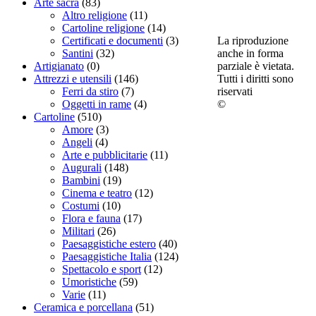
Arte sacra
(83)
Altro religione
(11)
Cartoline religione
(14)
La riproduzione
Certificati e documenti
(3)
anche in forma
Santini
(32)
parziale è vietata.
Artigianato
(0)
Tutti i diritti sono
Attrezzi e utensili
(146)
riservati
Ferri da stiro
(7)
©
Oggetti in rame
(4)
Cartoline
(510)
Amore
(3)
Angeli
(4)
Arte e pubblicitarie
(11)
Augurali
(148)
Bambini
(19)
Cinema e teatro
(12)
Costumi
(10)
Flora e fauna
(17)
Militari
(26)
Paesaggistiche estero
(40)
Paesaggistiche Italia
(124)
Spettacolo e sport
(12)
Umoristiche
(59)
Varie
(11)
Ceramica e porcellana
(51)