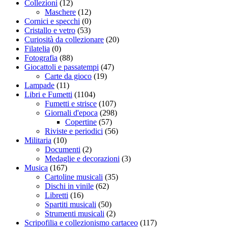
Collezioni
(12)
Maschere
(12)
Cornici e specchi
(0)
Cristallo e vetro
(53)
Curiosità da collezionare
(20)
Filatelia
(0)
Fotografia
(88)
Giocattoli e passatempi
(47)
Carte da gioco
(19)
Lampade
(11)
Libri e Fumetti
(1104)
Fumetti e strisce
(107)
Giornali d'epoca
(298)
Copertine
(57)
Riviste e periodici
(56)
Militaria
(10)
Documenti
(2)
Medaglie e decorazioni
(3)
Musica
(167)
Cartoline musicali
(35)
Dischi in vinile
(62)
Libretti
(16)
Spartiti musicali
(50)
Strumenti musicali
(2)
Scripofilia e collezionismo cartaceo
(117)