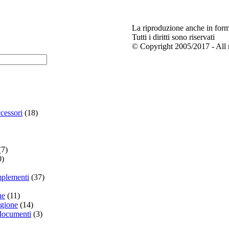
La riproduzione anche in forma
Tutti i diritti sono riservati
© Copyright 2005/2017 - All r
cessori
(18)
(7)
0)
plementi
(37)
ne
(11)
igione
(14)
 documenti
(3)