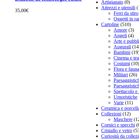
Artigianato
(0)
Attrezzi e utensili
(
35,00
€
Ferri da stiro
Oggetti in r
Cartoline
(510)
Amore
(3)
Angeli
(4)
Arte e pubbli
Augurali
(14
Bambini
(19
Cinema e tea
Costumi
(10
Flora e faun
Militari
(26)
Paesaggistic
Paesaggistich
Spettacolo e 
Umoristiche
Varie
(11)
Ceramica e porcell
Collezioni
(12)
Maschere
(1
Cornici e specchi
(
Cristallo e vetro
(5
Curiosità da collez