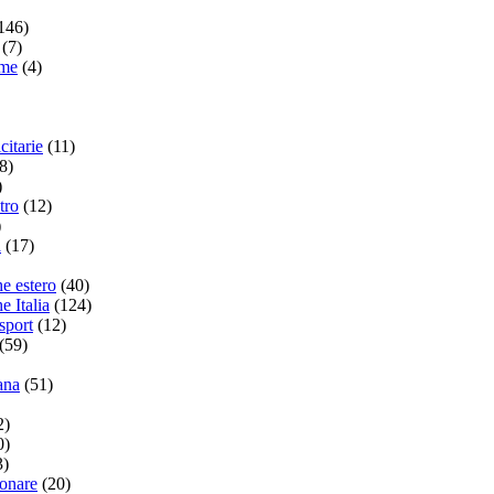
146)
(7)
ame
(4)
citarie
(11)
8)
)
tro
(12)
)
a
(17)
he estero
(40)
e Italia
(124)
sport
(12)
(59)
ana
(51)
2)
0)
3)
ionare
(20)