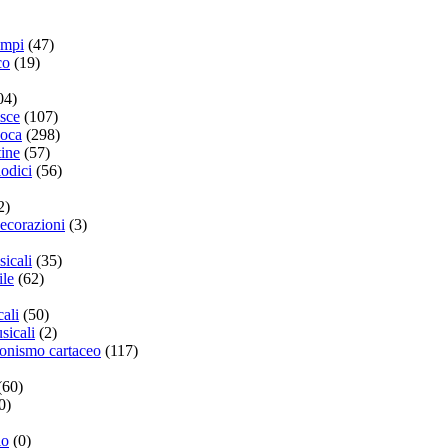
empi
(47)
co
(19)
04)
isce
(107)
poca
(298)
ine
(57)
iodici
(56)
2)
ecorazioni
(3)
sicali
(35)
ile
(62)
cali
(50)
sicali
(2)
zionismo cartaceo
(117)
(60)
0)
lo
(0)