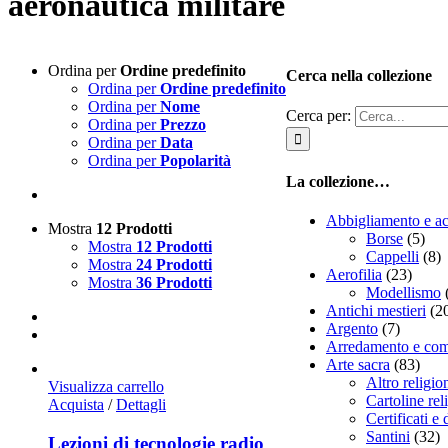
aeronautica militare
Ordina per
Ordine predefinito
Cerca nella collezione
Ordina per
Ordine predefinito
Ordina per
Nome
Cerca per:
Ordina per
Prezzo
Ordina per
Data
Ordina per
Popolarità
La collezione…
Abbigliamento e ac
Mostra
12 Prodotti
Borse
(5)
Mostra
12 Prodotti
Cappelli
(8)
Mostra
24 Prodotti
Aerofilia
(23)
Mostra
36 Prodotti
Modellismo
Antichi mestieri
(2
Argento
(7)
Arredamento e com
Arte sacra
(83)
Altro religio
Visualizza carrello
Cartoline rel
Acquista
/
Dettagli
Certificati e
Santini
(32)
Lezioni di tecnologie radio