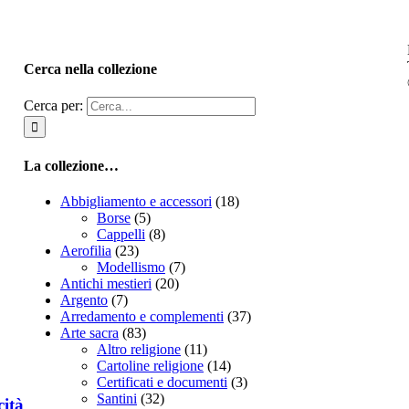
Cerca nella collezione
Cerca per:
La collezione…
Abbigliamento e accessori
(18)
Borse
(5)
Cappelli
(8)
Aerofilia
(23)
Modellismo
(7)
Antichi mestieri
(20)
Argento
(7)
Arredamento e complementi
(37)
Arte sacra
(83)
Altro religione
(11)
Cartoline religione
(14)
Certificati e documenti
(3)
Santini
(32)
cità