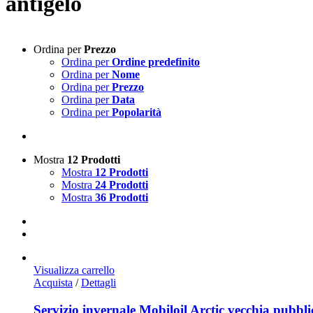
antigelo
Ordina per
Prezzo
Ordina per
Ordine predefinito
Ordina per
Nome
Ordina per
Prezzo
Ordina per
Data
Ordina per
Popolarità
Mostra
12 Prodotti
Mostra
12 Prodotti
Mostra
24 Prodotti
Mostra
36 Prodotti
Visualizza carrello
Acquista
/
Dettagli
Servizio invernale Mobiloil Arctic vecchia pubbli