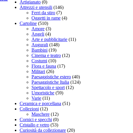
Artigianato
(0)
Attrezzi e utensili
(146)
Ferri da stiro
(7)
Oggetti in rame
(4)
Cartoline
(510)
Amore
(3)
Angeli
(4)
Arte e pubblicitarie
(11)
Augurali
(148)
Bambini
(19)
Cinema e teatro
(12)
Costumi
(10)
Flora e fauna
(17)
Militari
(26)
Paesaggistiche estero
(40)
Paesaggistiche Italia
(124)
Spettacolo e sport
(12)
Umoristiche
(59)
Varie
(11)
Ceramica e porcellana
(51)
Collezioni
(12)
Maschere
(12)
Cornici e specchi
(0)
Cristallo e vetro
(53)
Curiosità da collezionare
(20)