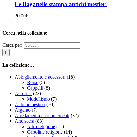
Le Bagattelle stampa antichi mestieri
20,00
€
Cerca nella collezione
Cerca per:
La collezione…
Abbigliamento e accessori
(18)
Borse
(5)
Cappelli
(8)
Aerofilia
(23)
Modellismo
(7)
Antichi mestieri
(20)
Argento
(7)
Arredamento e complementi
(37)
Arte sacra
(83)
Altro religione
(11)
Cartoline religione
(14)