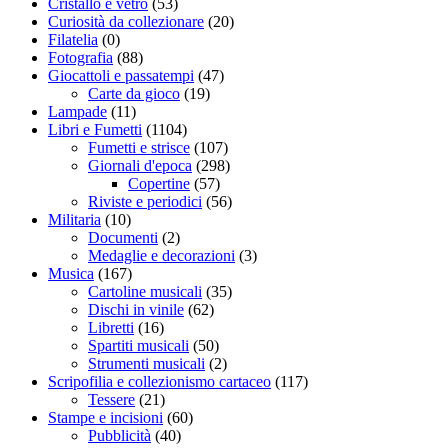
Cristallo e vetro
(53)
Curiosità da collezionare
(20)
Filatelia
(0)
Fotografia
(88)
Giocattoli e passatempi
(47)
Carte da gioco
(19)
Lampade
(11)
Libri e Fumetti
(1104)
Fumetti e strisce
(107)
Giornali d'epoca
(298)
Copertine
(57)
Riviste e periodici
(56)
Militaria
(10)
Documenti
(2)
Medaglie e decorazioni
(3)
Musica
(167)
Cartoline musicali
(35)
Dischi in vinile
(62)
Libretti
(16)
Spartiti musicali
(50)
Strumenti musicali
(2)
Scripofilia e collezionismo cartaceo
(117)
Tessere
(21)
Stampe e incisioni
(60)
Pubblicità
(40)