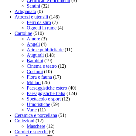
Certificati e documenti
(3)
Santini
(32)
Artigianato
(0)
Attrezzi e utensili
(146)
Ferri da stiro
(7)
Oggetti in rame
(4)
Cartoline
(510)
Amore
(3)
Angeli
(4)
Arte e pubblicitarie
(11)
Augurali
(148)
Bambini
(19)
Cinema e teatro
(12)
Costumi
(10)
Flora e fauna
(17)
Militari
(26)
Paesaggistiche estero
(40)
Paesaggistiche Italia
(124)
Spettacolo e sport
(12)
Umoristiche
(59)
Varie
(11)
Ceramica e porcellana
(51)
Collezioni
(12)
Maschere
(12)
Cornici e specchi
(0)