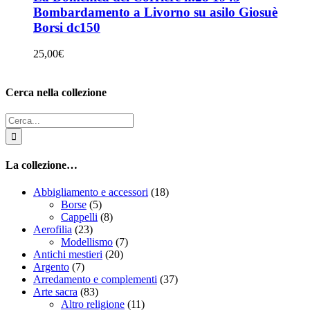
Bombardamento a Livorno su asilo Giosuè
Borsi dc150
25,00
€
Cerca nella collezione
Cerca
per:
La collezione…
Abbigliamento e accessori
(18)
Borse
(5)
Cappelli
(8)
Aerofilia
(23)
Modellismo
(7)
Antichi mestieri
(20)
Argento
(7)
Arredamento e complementi
(37)
Arte sacra
(83)
Altro religione
(11)