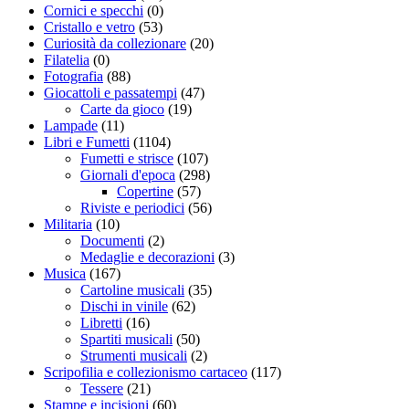
Cornici e specchi
(0)
Cristallo e vetro
(53)
Curiosità da collezionare
(20)
Filatelia
(0)
Fotografia
(88)
Giocattoli e passatempi
(47)
Carte da gioco
(19)
Lampade
(11)
Libri e Fumetti
(1104)
Fumetti e strisce
(107)
Giornali d'epoca
(298)
Copertine
(57)
Riviste e periodici
(56)
Militaria
(10)
Documenti
(2)
Medaglie e decorazioni
(3)
Musica
(167)
Cartoline musicali
(35)
Dischi in vinile
(62)
Libretti
(16)
Spartiti musicali
(50)
Strumenti musicali
(2)
Scripofilia e collezionismo cartaceo
(117)
Tessere
(21)
Stampe e incisioni
(60)