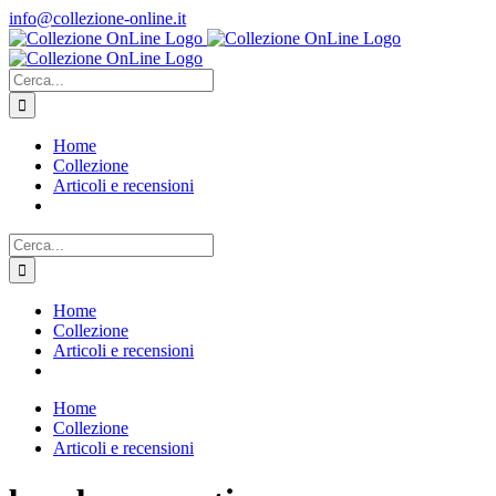
Salta
info@collezione-online.it
al
contenuto
Cerca
per:
Home
Collezione
Articoli e recensioni
Cerca
per:
Home
Collezione
Articoli e recensioni
Home
Collezione
Articoli e recensioni