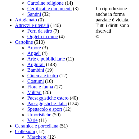
Cartoline religione
(14)
La riproduzione
Certificati e documenti
(3)
anche in forma
Santini
(32)
parziale è vietata.
Artigianato
(0)
Tutti i diritti sono
Attrezzi e utensili
(146)
riservati
Ferri da stiro
(7)
©
Oggetti in rame
(4)
Cartoline
(510)
Amore
(3)
Angeli
(4)
Arte e pubblicitarie
(11)
Augurali
(148)
Bambini
(19)
Cinema e teatro
(12)
Costumi
(10)
Flora e fauna
(17)
Militari
(26)
Paesaggistiche estero
(40)
Paesaggistiche Italia
(124)
Spettacolo e sport
(12)
Umoristiche
(59)
Varie
(11)
Ceramica e porcellana
(51)
Collezioni
(12)
Maschere
(12)