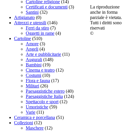
Cartoline religione
(14)
La riproduzione
Certificati e documenti
(3)
anche in forma
Santini
(32)
parziale è vietata.
Artigianato
(0)
Tutti i diritti sono
Attrezzi e utensili
(146)
riservati
Ferri da stiro
(7)
©
Oggetti in rame
(4)
Cartoline
(510)
Amore
(3)
Angeli
(4)
Arte e pubblicitarie
(11)
Augurali
(148)
Bambini
(19)
Cinema e teatro
(12)
Costumi
(10)
Flora e fauna
(17)
Militari
(26)
Paesaggistiche estero
(40)
Paesaggistiche Italia
(124)
Spettacolo e sport
(12)
Umoristiche
(59)
Varie
(11)
Ceramica e porcellana
(51)
Collezioni
(12)
Maschere
(12)