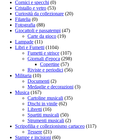
Cornici e specchi
(0)
Cristallo e vetro
(53)
Curiosità da collezionare
(20)
Filatelia
(0)
Fotografia
(88)
Giocattoli e passatempi
(47)
Carte da gioco
(19)
Lampade
(11)
Libri e Fumetti
(1104)
Fumetti e strisce
(107)
Giornali d'epoca
(298)
Copertine
(57)
Riviste e periodici
(56)
Militaria
(10)
Documenti
(2)
Medaglie e decorazioni
(3)
Musica
(167)
Cartoline musicali
(35)
Dischi in vinile
(62)
Libretti
(16)
Spartiti musicali
(50)
Strumenti musicali
(2)
Scripofilia e collezionismo cartaceo
(117)
Tessere
(21)
Stampe e incisioni
(60)