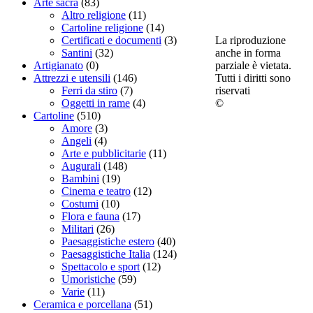
Arte sacra
(83)
Altro religione
(11)
Cartoline religione
(14)
La riproduzione
Certificati e documenti
(3)
anche in forma
Santini
(32)
parziale è vietata.
Artigianato
(0)
Tutti i diritti sono
Attrezzi e utensili
(146)
riservati
Ferri da stiro
(7)
©
Oggetti in rame
(4)
Cartoline
(510)
Amore
(3)
Angeli
(4)
Arte e pubblicitarie
(11)
Augurali
(148)
Bambini
(19)
Cinema e teatro
(12)
Costumi
(10)
Flora e fauna
(17)
Militari
(26)
Paesaggistiche estero
(40)
Paesaggistiche Italia
(124)
Spettacolo e sport
(12)
Umoristiche
(59)
Varie
(11)
Ceramica e porcellana
(51)