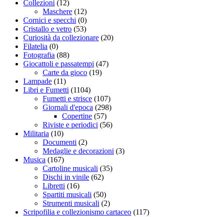
Collezioni
(12)
Maschere
(12)
Cornici e specchi
(0)
Cristallo e vetro
(53)
Curiosità da collezionare
(20)
Filatelia
(0)
Fotografia
(88)
Giocattoli e passatempi
(47)
Carte da gioco
(19)
Lampade
(11)
Libri e Fumetti
(1104)
Fumetti e strisce
(107)
Giornali d'epoca
(298)
Copertine
(57)
Riviste e periodici
(56)
Militaria
(10)
Documenti
(2)
Medaglie e decorazioni
(3)
Musica
(167)
Cartoline musicali
(35)
Dischi in vinile
(62)
Libretti
(16)
Spartiti musicali
(50)
Strumenti musicali
(2)
Scripofilia e collezionismo cartaceo
(117)