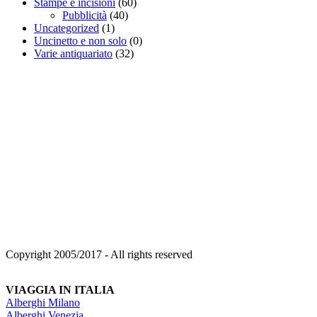
Stampe e incisioni
(60)
Pubblicità
(40)
Uncategorized
(1)
Uncinetto e non solo
(0)
Varie antiquariato
(32)
Copyright 2005/2017 - All rights reserved
VIAGGIA IN ITALIA
Alberghi Milano
Alberghi Venezia