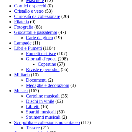
Maschere
(12)
Cornici e specchi
(0)
Cristallo e vetro
(53)
Curiosità da collezionare
(20)
Filatelia
(0)
Fotografia
(88)
Giocattoli e passatempi
(47)
Carte da gioco
(19)
Lampade
(11)
Libri e Fumetti
(1104)
Fumetti e strisce
(107)
Giornali d'epoca
(298)
Copertine
(57)
Riviste e periodici
(56)
Militaria
(10)
Documenti
(2)
Medaglie e decorazioni
(3)
Musica
(167)
Cartoline musicali
(35)
Dischi in vinile
(62)
Libretti
(16)
Spartiti musicali
(50)
Strumenti musicali
(2)
Scripofilia e collezionismo cartaceo
(117)
Tessere
(21)