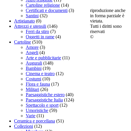
Cartoline religione
(14)
riproduzione anche
Certificati e documenti
(3)
in forma parziale è
Santini
(32)
vietata.
Artigianato
(0)
Tutti i diritti sono
Attrezzi e utensili
(146)
riservati
Ferri da stiro
(7)
©
Oggetti in rame
(4)
Cartoline
(510)
Amore
(3)
Angeli
(4)
Arte e pubblicitarie
(11)
Augurali
(148)
Bambini
(19)
Cinema e teatro
(12)
Costumi
(10)
Flora e fauna
(17)
Militari
(26)
Paesaggistiche estero
(40)
Paesaggistiche Italia
(124)
Spettacolo e sport
(12)
Umoristiche
(59)
Varie
(11)
Ceramica e porcellana
(51)
Collezioni
(12)