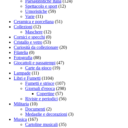
Paesaggistiche Italia
(124)
Spettacolo e sport
(12)
Umoristiche
(59)
Varie
(11)
Ceramica e porcellana
(51)
Collezioni
(12)
Maschere
(12)
Cornici e specchi
(0)
Cristallo e vetro
(53)
Curiosità da collezionare
(20)
Filatelia
(0)
Fotografia
(88)
Giocattoli e passatempi
(47)
Carte da gioco
(19)
Lampade
(11)
Libri e Fumetti
(1104)
Fumetti e strisce
(107)
Giornali d'epoca
(298)
Copertine
(57)
Riviste e periodici
(56)
Militaria
(10)
Documenti
(2)
Medaglie e decorazioni
(3)
Musica
(167)
Cartoline musicali
(35)