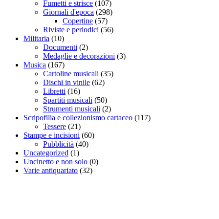
Fumetti e strisce
(107)
Giornali d'epoca
(298)
Copertine
(57)
Riviste e periodici
(56)
Militaria
(10)
Documenti
(2)
Medaglie e decorazioni
(3)
Musica
(167)
Cartoline musicali
(35)
Dischi in vinile
(62)
Libretti
(16)
Spartiti musicali
(50)
Strumenti musicali
(2)
Scripofilia e collezionismo cartaceo
(117)
Tessere
(21)
Stampe e incisioni
(60)
Pubblicità
(40)
Uncategorized
(1)
Uncinetto e non solo
(0)
Varie antiquariato
(32)