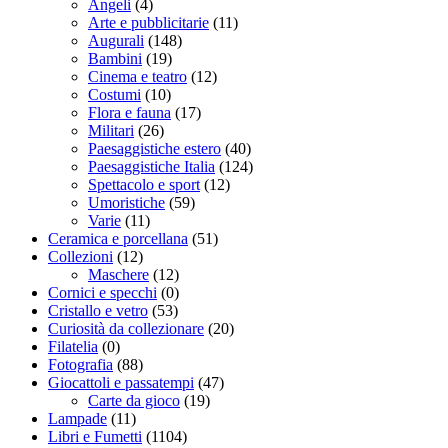
Angeli
(4)
Arte e pubblicitarie
(11)
Augurali
(148)
Bambini
(19)
Cinema e teatro
(12)
Costumi
(10)
Flora e fauna
(17)
Militari
(26)
Paesaggistiche estero
(40)
Paesaggistiche Italia
(124)
Spettacolo e sport
(12)
Umoristiche
(59)
Varie
(11)
Ceramica e porcellana
(51)
Collezioni
(12)
Maschere
(12)
Cornici e specchi
(0)
Cristallo e vetro
(53)
Curiosità da collezionare
(20)
Filatelia
(0)
Fotografia
(88)
Giocattoli e passatempi
(47)
Carte da gioco
(19)
Lampade
(11)
Libri e Fumetti
(1104)