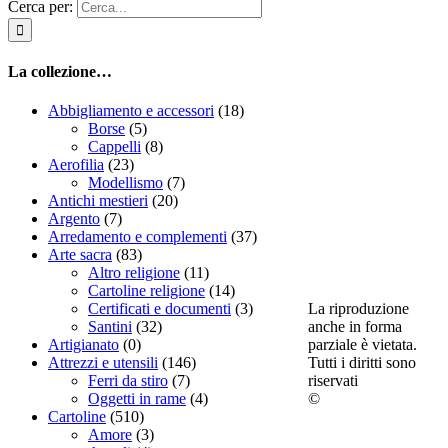
Cerca per:
La collezione…
Abbigliamento e accessori
(18)
Borse
(5)
Cappelli
(8)
Aerofilia
(23)
Modellismo
(7)
Antichi mestieri
(20)
Argento
(7)
Arredamento e complementi
(37)
Arte sacra
(83)
Altro religione
(11)
Cartoline religione
(14)
La riproduzione
Certificati e documenti
(3)
anche in forma
Santini
(32)
parziale è vietata.
Artigianato
(0)
Tutti i diritti sono
Attrezzi e utensili
(146)
riservati
Ferri da stiro
(7)
©
Oggetti in rame
(4)
Cartoline
(510)
Amore
(3)