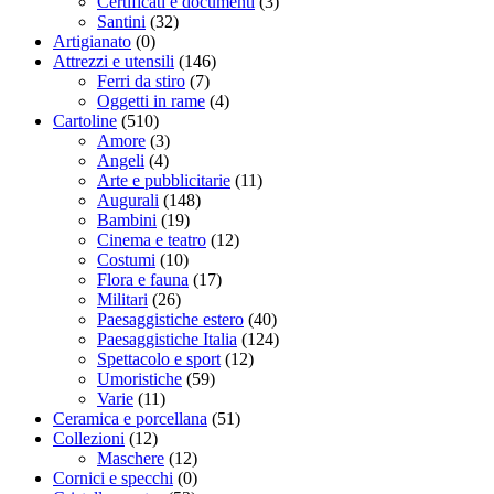
Certificati e documenti
(3)
Santini
(32)
Artigianato
(0)
Attrezzi e utensili
(146)
Ferri da stiro
(7)
Oggetti in rame
(4)
Cartoline
(510)
Amore
(3)
Angeli
(4)
Arte e pubblicitarie
(11)
Augurali
(148)
Bambini
(19)
Cinema e teatro
(12)
Costumi
(10)
Flora e fauna
(17)
Militari
(26)
Paesaggistiche estero
(40)
Paesaggistiche Italia
(124)
Spettacolo e sport
(12)
Umoristiche
(59)
Varie
(11)
Ceramica e porcellana
(51)
Collezioni
(12)
Maschere
(12)
Cornici e specchi
(0)