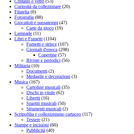
Cristallo e vetro
(53)
Curiosità da collezionare
(20)
Filatelia
(0)
Fotografia
(88)
Giocattoli e passatempi
(47)
Carte da gioco
(19)
Lampade
(11)
Libri e Fumetti
(1104)
Fumetti e strisce
(107)
Giornali d'epoca
(298)
Copertine
(57)
Riviste e periodici
(56)
Militaria
(10)
Documenti
(2)
Medaglie e decorazioni
(3)
Musica
(167)
Cartoline musicali
(35)
Dischi in vinile
(62)
Libretti
(16)
Spartiti musicali
(50)
Strumenti musicali
(2)
Scripofilia e collezionismo cartaceo
(117)
Tessere
(21)
Stampe e incisioni
(60)
Pubblicità
(40)