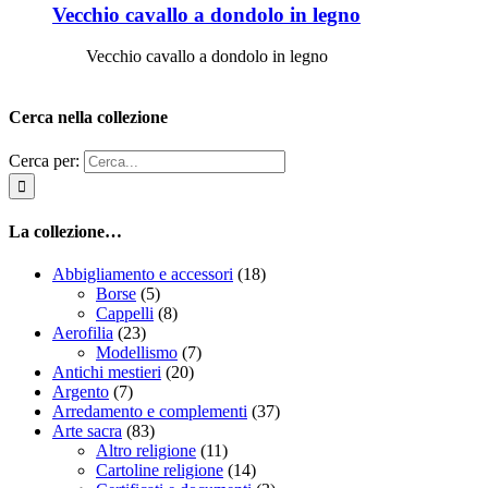
Vecchio cavallo a dondolo in legno
Vecchio cavallo a dondolo in legno
Cerca nella collezione
Cerca per:
La collezione…
Abbigliamento e accessori
(18)
Borse
(5)
Cappelli
(8)
Aerofilia
(23)
Modellismo
(7)
Antichi mestieri
(20)
Argento
(7)
Arredamento e complementi
(37)
Arte sacra
(83)
Altro religione
(11)
Cartoline religione
(14)