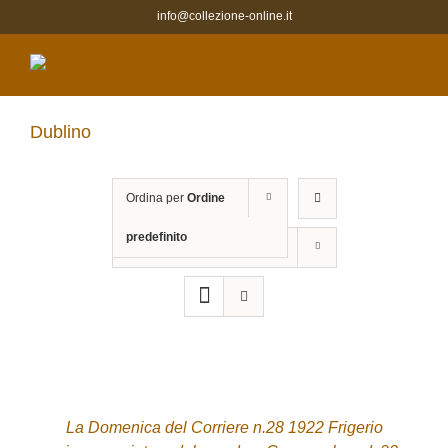
Salta
info@collezione-online.it
al
contenuto
Dublino
Ordina per
Ordine
predefinito
Mostra
12 Prodotti
ACQUISTA
/
DETTAGLI
La Domenica del Corriere n.28 1922 Frigerio