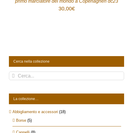
primo marciatore del mondo a Copenaghen dc23
30,00
€
Cerca nella collezione
Cerca
per:
La collezione…
Abbigliamento e accessori
(18)
Borse
(5)
Cappelli
(8)