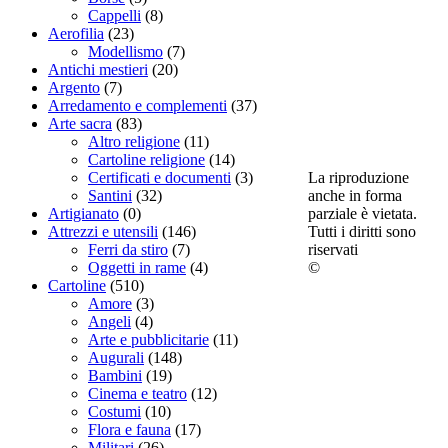
Cappelli
(8)
Aerofilia
(23)
Modellismo
(7)
Antichi mestieri
(20)
Argento
(7)
Arredamento e complementi
(37)
Arte sacra
(83)
Altro religione
(11)
Cartoline religione
(14)
La riproduzione
Certificati e documenti
(3)
anche in forma
Santini
(32)
parziale è vietata.
Artigianato
(0)
Tutti i diritti sono
Attrezzi e utensili
(146)
riservati
Ferri da stiro
(7)
©
Oggetti in rame
(4)
Cartoline
(510)
Amore
(3)
Angeli
(4)
Arte e pubblicitarie
(11)
Augurali
(148)
Bambini
(19)
Cinema e teatro
(12)
Costumi
(10)
Flora e fauna
(17)
Militari
(26)