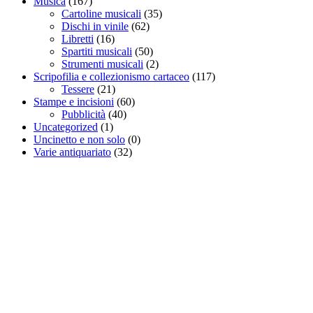
Musica
(167)
Cartoline musicali
(35)
Dischi in vinile
(62)
Libretti
(16)
Spartiti musicali
(50)
Strumenti musicali
(2)
Scripofilia e collezionismo cartaceo
(117)
Tessere
(21)
Stampe e incisioni
(60)
Pubblicità
(40)
Uncategorized
(1)
Uncinetto e non solo
(0)
Varie antiquariato
(32)