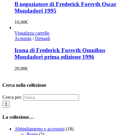
Il negoziatore di Frederick Forsyth Oscar
Mondadori 1995
10,00
€
Visualizza carrello
Acquista
/
Dettagli
Icona di Frederick Forsyth Omnibus
Mondadori prima edizione 1996
20,00
€
Cerca nella collezione
Cerca per:
La collezione…
Abbigliamento e accessori
(18)
Borse
(5)