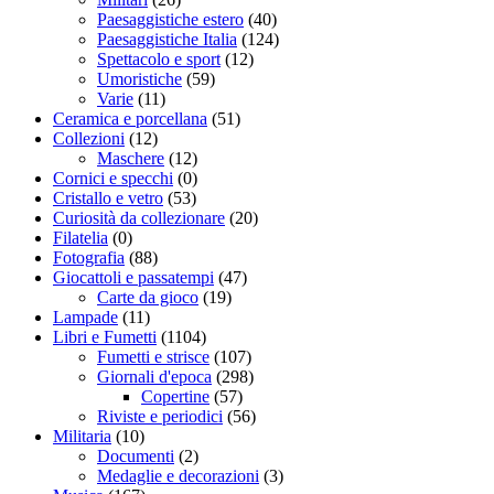
Paesaggistiche estero
(40)
Paesaggistiche Italia
(124)
Spettacolo e sport
(12)
Umoristiche
(59)
Varie
(11)
Ceramica e porcellana
(51)
Collezioni
(12)
Maschere
(12)
Cornici e specchi
(0)
Cristallo e vetro
(53)
Curiosità da collezionare
(20)
Filatelia
(0)
Fotografia
(88)
Giocattoli e passatempi
(47)
Carte da gioco
(19)
Lampade
(11)
Libri e Fumetti
(1104)
Fumetti e strisce
(107)
Giornali d'epoca
(298)
Copertine
(57)
Riviste e periodici
(56)
Militaria
(10)
Documenti
(2)
Medaglie e decorazioni
(3)