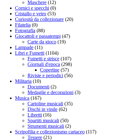
Maschere
(12)
Cornici e specchi
(0)
Cristallo e vetro
(53)
Curiosità da collezionare
(20)
Filatelia
(0)
Fotografia
(88)
Giocattoli e passatempi
(47)
Carte da gioco
(19)
Lampade
(11)
Libri e Fumetti
(1104)
Fumetti e strisce
(107)
Giornali d'epoca
(298)
Copertine
(57)
Riviste e periodici
(56)
Militaria
(10)
Documenti
(2)
Medaglie e decorazioni
(3)
Musica
(167)
Cartoline musicali
(35)
Dischi in vinile
(62)
Libretti
(16)
Spartiti musicali
(50)
Strumenti musicali
(2)
Scripofilia e collezionismo cartaceo
(117)
Tessere
(21)