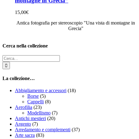
montagne in Grecia”
15,00
€
Antica fotografia per stereoscopio "Una vista di montagne in
Grecia"
Cerca nella collezione
Cerca
per:
La collezione…
Abbigliamento e accessori
(18)
Borse
(5)
Cappelli
(8)
Aerofilia
(23)
Modellismo
(7)
Antichi mestieri
(20)
Argento
(7)
Arredamento e complementi
(37)
Arte sacra
(83)