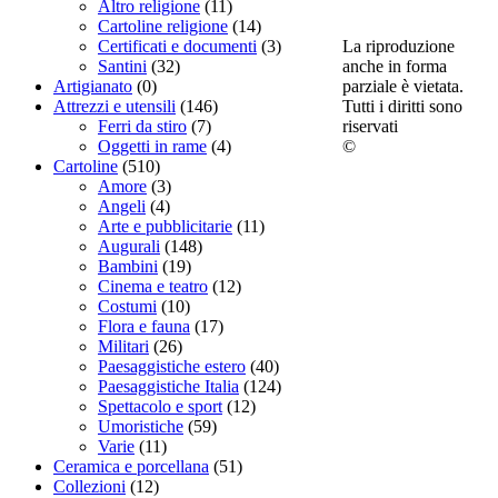
Altro religione
(11)
Cartoline religione
(14)
La riproduzione
Certificati e documenti
(3)
anche in forma
Santini
(32)
parziale è vietata.
Artigianato
(0)
Tutti i diritti sono
Attrezzi e utensili
(146)
riservati
Ferri da stiro
(7)
©
Oggetti in rame
(4)
Cartoline
(510)
Amore
(3)
Angeli
(4)
Arte e pubblicitarie
(11)
Augurali
(148)
Bambini
(19)
Cinema e teatro
(12)
Costumi
(10)
Flora e fauna
(17)
Militari
(26)
Paesaggistiche estero
(40)
Paesaggistiche Italia
(124)
Spettacolo e sport
(12)
Umoristiche
(59)
Varie
(11)
Ceramica e porcellana
(51)
Collezioni
(12)