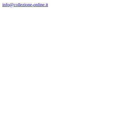
Salta
info@collezione-online.it
al
contenuto