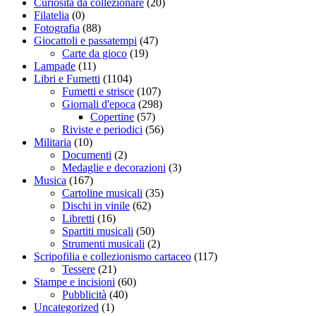
Curiosità da collezionare
(20)
Filatelia
(0)
Fotografia
(88)
Giocattoli e passatempi
(47)
Carte da gioco
(19)
Lampade
(11)
Libri e Fumetti
(1104)
Fumetti e strisce
(107)
Giornali d'epoca
(298)
Copertine
(57)
Riviste e periodici
(56)
Militaria
(10)
Documenti
(2)
Medaglie e decorazioni
(3)
Musica
(167)
Cartoline musicali
(35)
Dischi in vinile
(62)
Libretti
(16)
Spartiti musicali
(50)
Strumenti musicali
(2)
Scripofilia e collezionismo cartaceo
(117)
Tessere
(21)
Stampe e incisioni
(60)
Pubblicità
(40)
Uncategorized
(1)