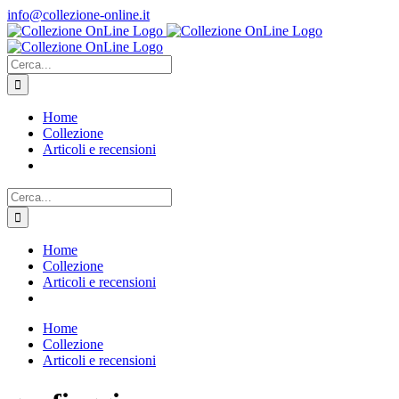
Salta
info@collezione-online.it
al
contenuto
Cerca
per:
Home
Collezione
Articoli e recensioni
Cerca
per:
Home
Collezione
Articoli e recensioni
Home
Collezione
Articoli e recensioni