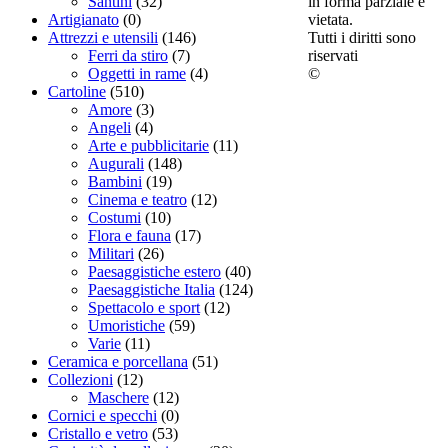
in forma parziale è
Santini
(32)
vietata.
Artigianato
(0)
Tutti i diritti sono
Attrezzi e utensili
(146)
riservati
Ferri da stiro
(7)
©
Oggetti in rame
(4)
Cartoline
(510)
Amore
(3)
Angeli
(4)
Arte e pubblicitarie
(11)
Augurali
(148)
Bambini
(19)
Cinema e teatro
(12)
Costumi
(10)
Flora e fauna
(17)
Militari
(26)
Paesaggistiche estero
(40)
Paesaggistiche Italia
(124)
Spettacolo e sport
(12)
Umoristiche
(59)
Varie
(11)
Ceramica e porcellana
(51)
Collezioni
(12)
Maschere
(12)
Cornici e specchi
(0)
Cristallo e vetro
(53)