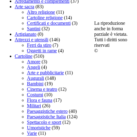
Arredamento e complementi
(37)
Arte sacra
(83)
Altro religione
(11)
Cartoline religione
(14)
La riproduzione
Certificati e documenti
(3)
anche in forma
Santini
(32)
parziale è vietata.
Artigianato
(0)
Tutti i diritti sono
Attrezzi e utensili
(146)
riservati
Ferri da stiro
(7)
©
Oggetti in rame
(4)
Cartoline
(510)
Amore
(3)
Angeli
(4)
Arte e pubblicitarie
(11)
Augurali
(148)
Bambini
(19)
Cinema e teatro
(12)
Costumi
(10)
Flora e fauna
(17)
Militari
(26)
Paesaggistiche estero
(40)
Paesaggistiche Italia
(124)
Spettacolo e sport
(12)
Umoristiche
(59)
Varie
(11)