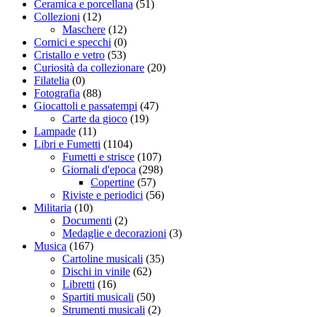
Ceramica e porcellana
(51)
Collezioni
(12)
Maschere
(12)
Cornici e specchi
(0)
Cristallo e vetro
(53)
Curiosità da collezionare
(20)
Filatelia
(0)
Fotografia
(88)
Giocattoli e passatempi
(47)
Carte da gioco
(19)
Lampade
(11)
Libri e Fumetti
(1104)
Fumetti e strisce
(107)
Giornali d'epoca
(298)
Copertine
(57)
Riviste e periodici
(56)
Militaria
(10)
Documenti
(2)
Medaglie e decorazioni
(3)
Musica
(167)
Cartoline musicali
(35)
Dischi in vinile
(62)
Libretti
(16)
Spartiti musicali
(50)
Strumenti musicali
(2)