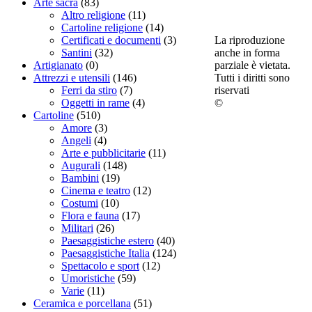
Arte sacra
(83)
Altro religione
(11)
Cartoline religione
(14)
La riproduzione
Certificati e documenti
(3)
anche in forma
Santini
(32)
parziale è vietata.
Artigianato
(0)
Tutti i diritti sono
Attrezzi e utensili
(146)
riservati
Ferri da stiro
(7)
©
Oggetti in rame
(4)
Cartoline
(510)
Amore
(3)
Angeli
(4)
Arte e pubblicitarie
(11)
Augurali
(148)
Bambini
(19)
Cinema e teatro
(12)
Costumi
(10)
Flora e fauna
(17)
Militari
(26)
Paesaggistiche estero
(40)
Paesaggistiche Italia
(124)
Spettacolo e sport
(12)
Umoristiche
(59)
Varie
(11)
Ceramica e porcellana
(51)