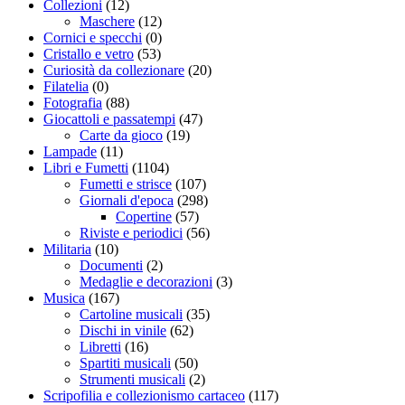
Collezioni
(12)
Maschere
(12)
Cornici e specchi
(0)
Cristallo e vetro
(53)
Curiosità da collezionare
(20)
Filatelia
(0)
Fotografia
(88)
Giocattoli e passatempi
(47)
Carte da gioco
(19)
Lampade
(11)
Libri e Fumetti
(1104)
Fumetti e strisce
(107)
Giornali d'epoca
(298)
Copertine
(57)
Riviste e periodici
(56)
Militaria
(10)
Documenti
(2)
Medaglie e decorazioni
(3)
Musica
(167)
Cartoline musicali
(35)
Dischi in vinile
(62)
Libretti
(16)
Spartiti musicali
(50)
Strumenti musicali
(2)
Scripofilia e collezionismo cartaceo
(117)