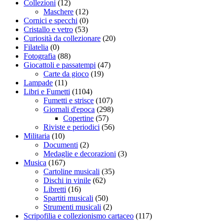
Collezioni
(12)
Maschere
(12)
Cornici e specchi
(0)
Cristallo e vetro
(53)
Curiosità da collezionare
(20)
Filatelia
(0)
Fotografia
(88)
Giocattoli e passatempi
(47)
Carte da gioco
(19)
Lampade
(11)
Libri e Fumetti
(1104)
Fumetti e strisce
(107)
Giornali d'epoca
(298)
Copertine
(57)
Riviste e periodici
(56)
Militaria
(10)
Documenti
(2)
Medaglie e decorazioni
(3)
Musica
(167)
Cartoline musicali
(35)
Dischi in vinile
(62)
Libretti
(16)
Spartiti musicali
(50)
Strumenti musicali
(2)
Scripofilia e collezionismo cartaceo
(117)