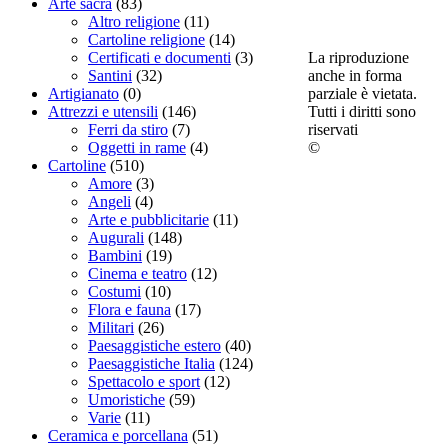
Arte sacra
(83)
Altro religione
(11)
Cartoline religione
(14)
La riproduzione
Certificati e documenti
(3)
anche in forma
Santini
(32)
parziale è vietata.
Artigianato
(0)
Tutti i diritti sono
Attrezzi e utensili
(146)
riservati
Ferri da stiro
(7)
©
Oggetti in rame
(4)
Cartoline
(510)
Amore
(3)
Angeli
(4)
Arte e pubblicitarie
(11)
Augurali
(148)
Bambini
(19)
Cinema e teatro
(12)
Costumi
(10)
Flora e fauna
(17)
Militari
(26)
Paesaggistiche estero
(40)
Paesaggistiche Italia
(124)
Spettacolo e sport
(12)
Umoristiche
(59)
Varie
(11)
Ceramica e porcellana
(51)