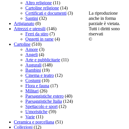
Altro religione
(11)
Cartoline religione
(14)
La riproduzione
Certificati e documenti
(3)
anche in forma
Santini
(32)
parziale è vietata.
Artigianato
(0)
Tutti i diritti sono
Attrezzi e utensili
(146)
riservati
Ferri da stiro
(7)
©
Oggetti in rame
(4)
Cartoline
(510)
Amore
(3)
Angeli
(4)
Arte e pubblicitarie
(11)
Augurali
(148)
Bambini
(19)
Cinema e teatro
(12)
Costumi
(10)
Flora e fauna
(17)
Militari
(26)
Paesaggistiche estero
(40)
Paesaggistiche Italia
(124)
Spettacolo e sport
(12)
Umoristiche
(59)
Varie
(11)
Ceramica e porcellana
(51)
Collezioni
(12)