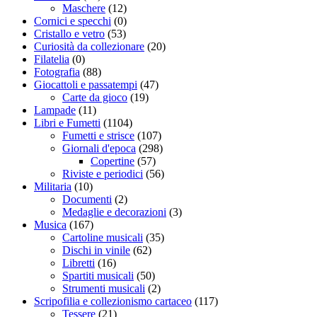
Maschere
(12)
Cornici e specchi
(0)
Cristallo e vetro
(53)
Curiosità da collezionare
(20)
Filatelia
(0)
Fotografia
(88)
Giocattoli e passatempi
(47)
Carte da gioco
(19)
Lampade
(11)
Libri e Fumetti
(1104)
Fumetti e strisce
(107)
Giornali d'epoca
(298)
Copertine
(57)
Riviste e periodici
(56)
Militaria
(10)
Documenti
(2)
Medaglie e decorazioni
(3)
Musica
(167)
Cartoline musicali
(35)
Dischi in vinile
(62)
Libretti
(16)
Spartiti musicali
(50)
Strumenti musicali
(2)
Scripofilia e collezionismo cartaceo
(117)
Tessere
(21)