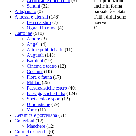
La riproduzione
Certificati e documenti
(3)
anche in forma
Santini
(32)
parziale è vietata.
Artigianato
(0)
Tutti i diritti sono
Attrezzi e utensili
(146)
riservati
Ferri da stiro
(7)
©
Oggetti in rame
(4)
Cartoline
(510)
Amore
(3)
Angeli
(4)
Arte e pubblicitarie
(11)
Augurali
(148)
Bambini
(19)
Cinema e teatro
(12)
Costumi
(10)
Flora e fauna
(17)
Militari
(26)
Paesaggistiche estero
(40)
Paesaggistiche Italia
(124)
Spettacolo e sport
(12)
Umoristiche
(59)
Varie
(11)
Ceramica e porcellana
(51)
Collezioni
(12)
Maschere
(12)
Cornici e specchi
(0)