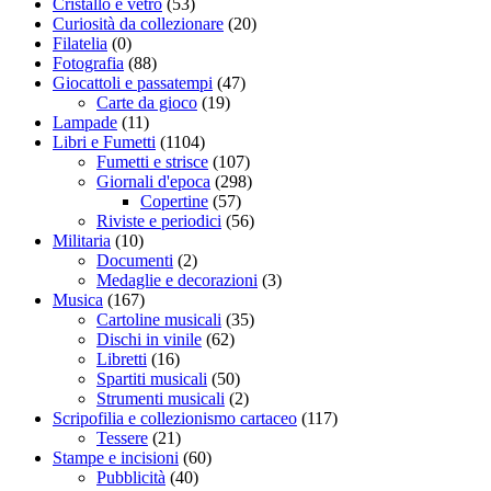
Cristallo e vetro
(53)
Curiosità da collezionare
(20)
Filatelia
(0)
Fotografia
(88)
Giocattoli e passatempi
(47)
Carte da gioco
(19)
Lampade
(11)
Libri e Fumetti
(1104)
Fumetti e strisce
(107)
Giornali d'epoca
(298)
Copertine
(57)
Riviste e periodici
(56)
Militaria
(10)
Documenti
(2)
Medaglie e decorazioni
(3)
Musica
(167)
Cartoline musicali
(35)
Dischi in vinile
(62)
Libretti
(16)
Spartiti musicali
(50)
Strumenti musicali
(2)
Scripofilia e collezionismo cartaceo
(117)
Tessere
(21)
Stampe e incisioni
(60)
Pubblicità
(40)