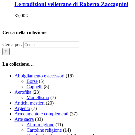
Le tradizioni velletrane di Roberto Zaccagnini
35,00
€
Cerca nella collezione
Cerca per:
La collezione…
Abbigliamento e accessori
(18)
Borse
(5)
Cappelli
(8)
Aerofilia
(23)
Modellismo
(7)
Antichi mestieri
(20)
Argento
(7)
Arredamento e complementi
(37)
Arte sacra
(83)
Altro religione
(11)
Cartoline religione
(14)