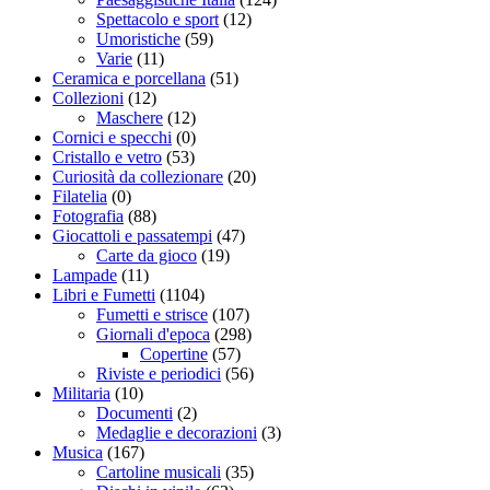
Spettacolo e sport
(12)
Umoristiche
(59)
Varie
(11)
Ceramica e porcellana
(51)
Collezioni
(12)
Maschere
(12)
Cornici e specchi
(0)
Cristallo e vetro
(53)
Curiosità da collezionare
(20)
Filatelia
(0)
Fotografia
(88)
Giocattoli e passatempi
(47)
Carte da gioco
(19)
Lampade
(11)
Libri e Fumetti
(1104)
Fumetti e strisce
(107)
Giornali d'epoca
(298)
Copertine
(57)
Riviste e periodici
(56)
Militaria
(10)
Documenti
(2)
Medaglie e decorazioni
(3)
Musica
(167)
Cartoline musicali
(35)