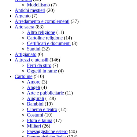
Modellismo
(7)
Antichi mestieri
(20)
Argento
(7)
Arredamento e complementi
(37)
Arte sacra
(83)
Altro religione
(11)
Cartoline religione
(14)
Certificati e documenti
(3)
Santini
(32)
Artigianato
(0)
Attrezzi e utensili
(146)
Ferri da stiro
(7)
Oggetti in rame
(4)
Cartoline
(510)
Amore
(3)
Angeli
(4)
Arte e pubblicitarie
(11)
Augurali
(148)
Bambini
(19)
Cinema e teatro
(12)
Costumi
(10)
Flora e fauna
(17)
Militari
(26)
Paesaggistiche estero
(40)
Paesaggistiche Italia
(124)