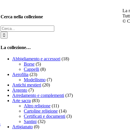
La r
Tutt
Cerca nella collezione
© C
Cerca
per:
La collezione…
Abbigliamento e accessori
(18)
Borse
(5)
Cappelli
(8)
Aerofilia
(23)
Modellismo
(7)
Antichi mestieri
(20)
Argento
(7)
Arredamento e complementi
(37)
Arte sacra
(83)
Altro religione
(11)
Cartoline religione
(14)
Certificati e documenti
(3)
Santini
(32)
a
Artigianato
(0)