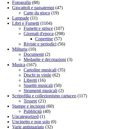
Fotografia
(88)
Giocattoli e passatempi
(47)
Carte da gioco
(19)
Lampade
(11)
Libri e Fumetti
(1104)
Fumetti e strisce
(107)
Giornali d'epoca
(298)
Copertine
(57)
Riviste e periodici
(56)
Militaria
(10)
Documenti
(2)
Medaglie e decorazioni
(3)
Musica
(167)
Cartoline musicali
(35)
Dischi in vinile
(62)
Libretti
(16)
Spartiti musicali
(50)
Strumenti musicali
(2)
Scripofilia e collezionismo cartaceo
(117)
Tessere
(21)
Stampe e incisioni
(60)
Pubblicità
(40)
Uncategorized
(1)
Uncinetto e non solo
(0)
Varie antiquariato
(32)