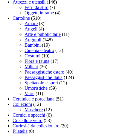
Attrezzi e utensili
(146)
Ferri da stiro
(7)
Oggetti in rame
(4)
Cartoline
(510)
Amore
(3)
Angeli
(4)
Arte e pubblicitarie
(11)
Augurali
(148)
Bambini
(19)
Cinema e teatro
(12)
Costumi
(10)
Flora e fauna
(17)
Militari
(26)
Paesaggistiche estero
(40)
Paesaggistiche Italia
(124)
Spettacolo e sport
(12)
Umoristiche
(59)
Varie
(11)
Ceramica e porcellana
(51)
Collezioni
(12)
Maschere
(12)
Cornici e specchi
(0)
Cristallo e vetro
(53)
Curiosità da collezionare
(20)
Filatelia
(0)