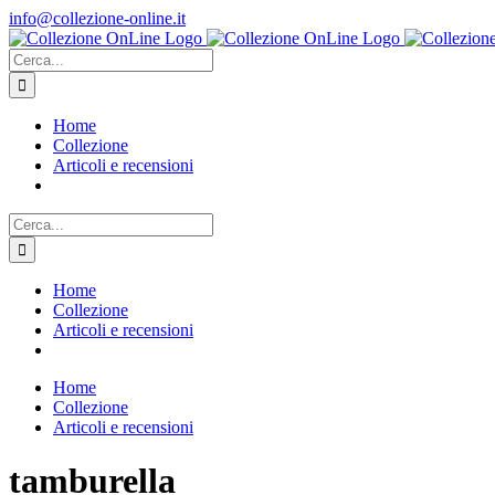
Salta
info@collezione-online.it
al
contenuto
Cerca
per:
Home
Collezione
Articoli e recensioni
Cerca
per:
Home
Collezione
Articoli e recensioni
Home
Collezione
Articoli e recensioni
tamburella