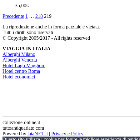
35,00
€
Precedente
1
…
218
219
La riproduzione anche in forma parziale è vietata.
Tutti i diritti sono riservati
© Copyright 2005/2017 - All rights reserved
VIAGGIA IN ITALIA
Alberghi Milano
Alberghi Venezia
Hotel Lago Maggiore
Hotel centro Roma
Hotel economici
collezione-online.it
tuttoantiquariato.com
Powered by
tataNET.it
|
Privacy e Policy
Questo sito utilizza i cookie per fonire la migliore esperienza di navi