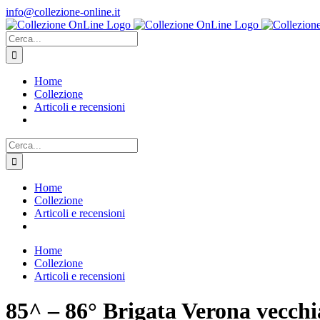
Salta
info@collezione-online.it
al
contenuto
Cerca
per:
Home
Collezione
Articoli e recensioni
Cerca
per:
Home
Collezione
Articoli e recensioni
Home
Collezione
Articoli e recensioni
85^ – 86° Brigata Verona vecchia