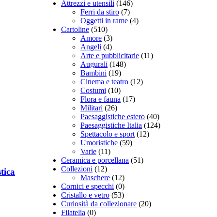
Attrezzi e utensili
(146)
Ferri da stiro
(7)
Oggetti in rame
(4)
Cartoline
(510)
Amore
(3)
Angeli
(4)
Arte e pubblicitarie
(11)
Augurali
(148)
Bambini
(19)
Cinema e teatro
(12)
Costumi
(10)
Flora e fauna
(17)
Militari
(26)
Paesaggistiche estero
(40)
Paesaggistiche Italia
(124)
Spettacolo e sport
(12)
Umoristiche
(59)
Varie
(11)
Ceramica e porcellana
(51)
Collezioni
(12)
tica
Maschere
(12)
Cornici e specchi
(0)
Cristallo e vetro
(53)
Curiosità da collezionare
(20)
Filatelia
(0)