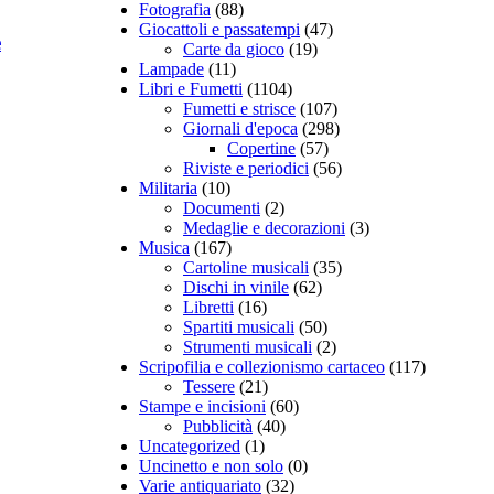
Fotografia
(88)
Giocattoli e passatempi
(47)
e
Carte da gioco
(19)
Lampade
(11)
Libri e Fumetti
(1104)
Fumetti e strisce
(107)
Giornali d'epoca
(298)
Copertine
(57)
Riviste e periodici
(56)
Militaria
(10)
Documenti
(2)
Medaglie e decorazioni
(3)
Musica
(167)
Cartoline musicali
(35)
Dischi in vinile
(62)
Libretti
(16)
Spartiti musicali
(50)
Strumenti musicali
(2)
Scripofilia e collezionismo cartaceo
(117)
Tessere
(21)
Stampe e incisioni
(60)
Pubblicità
(40)
Uncategorized
(1)
Uncinetto e non solo
(0)
Varie antiquariato
(32)