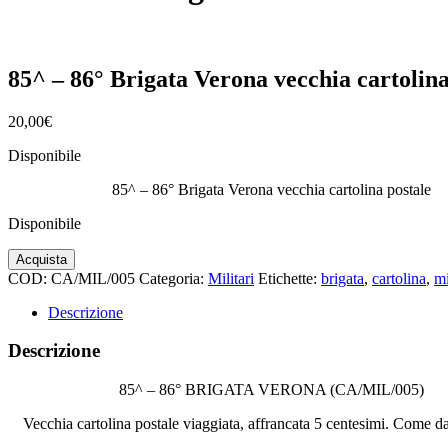
85^ – 86° Brigata Verona vecchia cartolina
20,00
€
Disponibile
85^ – 86° Brigata Verona vecchia cartolina postale
Disponibile
85^
Acquista
-
COD:
CA/MIL/005
Categoria:
Militari
Etichette:
brigata
,
cartolina
,
mi
86°
Brigata
Descrizione
Verona
vecchia
Descrizione
cartolina
postale
85^ – 86° BRIGATA VERONA (CA/MIL/005)
quantità
Vecchia cartolina postale viaggiata, affrancata 5 centesimi. Come da