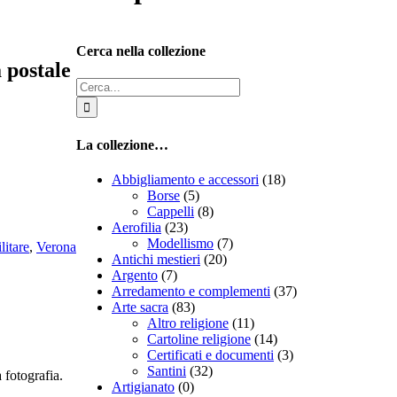
Cerca nella collezione
 postale
Cerca
per:
La collezione…
Abbigliamento e accessori
(18)
Borse
(5)
Cappelli
(8)
Aerofilia
(23)
Modellismo
(7)
litare
,
Verona
Antichi mestieri
(20)
Argento
(7)
Arredamento e complementi
(37)
Arte sacra
(83)
Altro religione
(11)
Cartoline religione
(14)
Certificati e documenti
(3)
Santini
(32)
 fotografia.
Artigianato
(0)