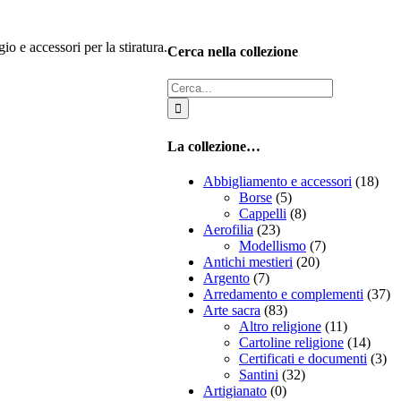
io e accessori per la stiratura.
Cerca nella collezione
Cerca
per:
La collezione…
Abbigliamento e accessori
(18)
Borse
(5)
Cappelli
(8)
Aerofilia
(23)
Modellismo
(7)
Antichi mestieri
(20)
Argento
(7)
Arredamento e complementi
(37)
Arte sacra
(83)
Altro religione
(11)
Cartoline religione
(14)
Certificati e documenti
(3)
Santini
(32)
Artigianato
(0)