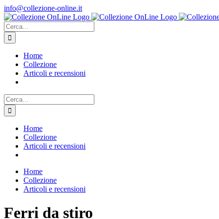
Salta
info@collezione-online.it
al
contenuto
Cerca
per:
Home
Collezione
Articoli e recensioni
Cerca
per:
Home
Collezione
Articoli e recensioni
Home
Collezione
Articoli e recensioni
Ferri da stiro