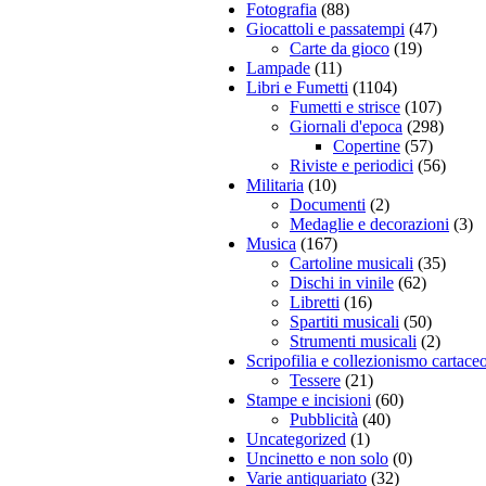
Fotografia
(88)
Giocattoli e passatempi
(47)
Carte da gioco
(19)
Lampade
(11)
Libri e Fumetti
(1104)
Fumetti e strisce
(107)
Giornali d'epoca
(298)
Copertine
(57)
Riviste e periodici
(56)
Militaria
(10)
Documenti
(2)
Medaglie e decorazioni
(3)
Musica
(167)
Cartoline musicali
(35)
Dischi in vinile
(62)
Libretti
(16)
Spartiti musicali
(50)
Strumenti musicali
(2)
Scripofilia e collezionismo cartace
Tessere
(21)
Stampe e incisioni
(60)
Pubblicità
(40)
Uncategorized
(1)
Uncinetto e non solo
(0)
Varie antiquariato
(32)