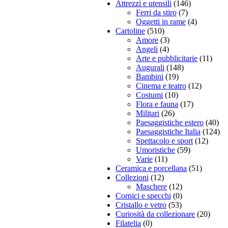
Attrezzi e utensili
(146)
Ferri da stiro
(7)
Oggetti in rame
(4)
Cartoline
(510)
Amore
(3)
Angeli
(4)
Arte e pubblicitarie
(11)
Augurali
(148)
Bambini
(19)
Cinema e teatro
(12)
Costumi
(10)
Flora e fauna
(17)
Militari
(26)
Paesaggistiche estero
(40)
Paesaggistiche Italia
(124)
Spettacolo e sport
(12)
Umoristiche
(59)
Varie
(11)
Ceramica e porcellana
(51)
Collezioni
(12)
Maschere
(12)
Cornici e specchi
(0)
Cristallo e vetro
(53)
Curiosità da collezionare
(20)
Filatelia
(0)