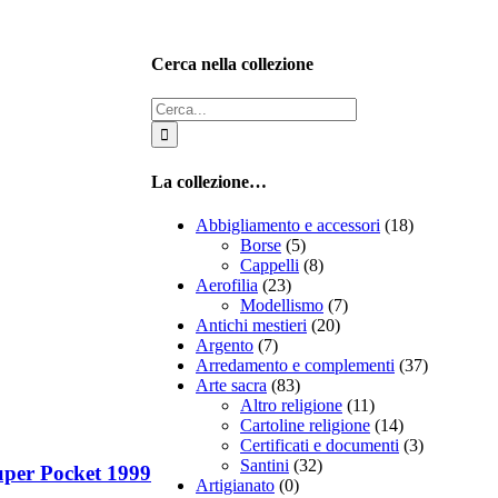
Cerca nella collezione
Cerca
per:
La collezione…
Abbigliamento e accessori
(18)
Borse
(5)
Cappelli
(8)
Aerofilia
(23)
Modellismo
(7)
Antichi mestieri
(20)
Argento
(7)
Arredamento e complementi
(37)
Arte sacra
(83)
Altro religione
(11)
Cartoline religione
(14)
Certificati e documenti
(3)
Santini
(32)
per Pocket 1999
Artigianato
(0)