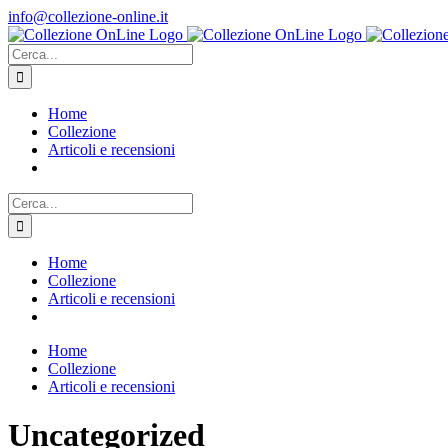
Salta
info@collezione-online.it
al
contenuto
Cerca
per:
Home
Collezione
Articoli e recensioni
Cerca
per:
Home
Collezione
Articoli e recensioni
Home
Collezione
Articoli e recensioni
Uncategorized