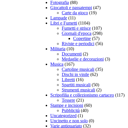
Fotografia
(88)
Giocattoli e passatempi
(47)
Carte da gioco
(19)
Lampade
(11)
Libri e Fumetti
(1104)
Fumetti e strisce
(107)
Giornali d'epoca
(298)
Copertine
(57)
Riviste e periodici
(56)
Militaria
(10)
Documenti
(2)
Medaglie e decorazioni
(3)
Musica
(167)
Cartoline musicali
(35)
Dischi in vinile
(62)
Libretti
(16)
Spartiti musicali
(50)
Strumenti musicali
(2)
Scripofilia e collezionismo cartaceo
(117)
Tessere
(21)
Stampe e incisioni
(60)
Pubblicità
(40)
Uncategorized
(1)
Uncinetto e non solo
(0)
Varie antiquariato
(32)