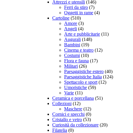
Attrezzi e utensili
(146)
Ferri da stiro
(7)
Oggetti in rame
(4)
Cartoline
(510)
Amore
(3)
Angeli
(4)
Arte e pubblicitarie
(11)
Augurali
(148)
Bambini
(19)
Cinema e teatro
(12)
Costumi
(10)
Flora e fauna
(17)
Militari
(26)
Paesaggistiche estero
(40)
Paesaggistiche Italia
(124)
Spettacolo e sport
(12)
Umoristiche
(59)
Varie
(11)
Ceramica e porcellana
(51)
Collezioni
(12)
Maschere
(12)
Cornici e specchi
(0)
Cristallo e vetro
(53)
Curiosità da collezionare
(20)
Filatelia
(0)