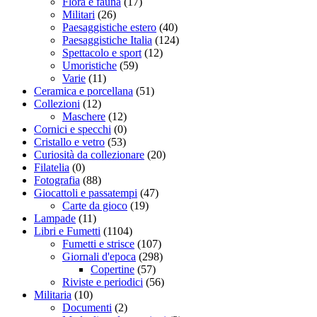
Flora e fauna
(17)
Militari
(26)
Paesaggistiche estero
(40)
Paesaggistiche Italia
(124)
Spettacolo e sport
(12)
Umoristiche
(59)
Varie
(11)
Ceramica e porcellana
(51)
Collezioni
(12)
Maschere
(12)
Cornici e specchi
(0)
Cristallo e vetro
(53)
Curiosità da collezionare
(20)
Filatelia
(0)
Fotografia
(88)
Giocattoli e passatempi
(47)
Carte da gioco
(19)
Lampade
(11)
Libri e Fumetti
(1104)
Fumetti e strisce
(107)
Giornali d'epoca
(298)
Copertine
(57)
Riviste e periodici
(56)
Militaria
(10)
Documenti
(2)