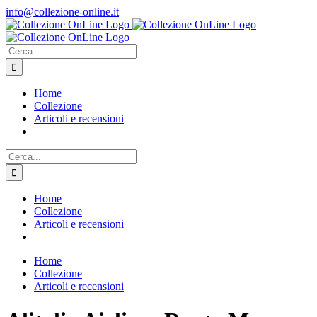
Salta
info@collezione-online.it
al
contenuto
Cerca
per:
Home
Collezione
Articoli e recensioni
Cerca
per:
Home
Collezione
Articoli e recensioni
Home
Collezione
Articoli e recensioni