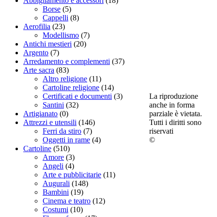
Abbigliamento e accessori
(18)
Borse
(5)
Cappelli
(8)
Aerofilia
(23)
Modellismo
(7)
Antichi mestieri
(20)
Argento
(7)
Arredamento e complementi
(37)
Arte sacra
(83)
Altro religione
(11)
Cartoline religione
(14)
La riproduzione
Certificati e documenti
(3)
anche in forma
Santini
(32)
parziale è vietata.
Artigianato
(0)
Tutti i diritti sono
Attrezzi e utensili
(146)
riservati
Ferri da stiro
(7)
©
Oggetti in rame
(4)
Cartoline
(510)
Amore
(3)
Angeli
(4)
Arte e pubblicitarie
(11)
Augurali
(148)
Bambini
(19)
Cinema e teatro
(12)
Costumi
(10)