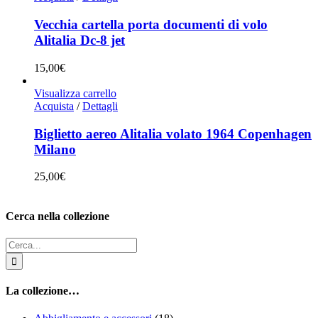
Vecchia cartella porta documenti di volo
Alitalia Dc-8 jet
15,00
€
Visualizza carrello
Acquista
/
Dettagli
Biglietto aereo Alitalia volato 1964 Copenhagen
Milano
25,00
€
Cerca nella collezione
Cerca
per:
La collezione…