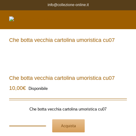
Salta
info@collezione-online.it
al
contenuto
Che botta vecchia cartolina umoristica cu07
Che botta vecchia cartolina umoristica cu07
10,00
€
Disponibile
Che botta vecchia cartolina umoristica cu07
Acquista
Che
botta