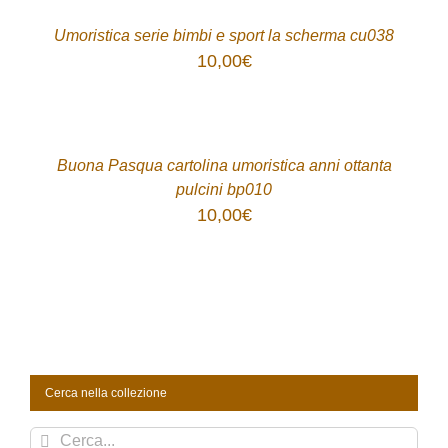
DETTAGLI
Umoristica serie bimbi e sport la scherma cu038
10,00
€
ACQUISTA
/
DETTAGLI
Buona Pasqua cartolina umoristica anni ottanta
pulcini bp010
10,00
€
Cerca nella collezione
Cerca