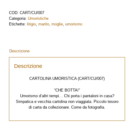
vecchia
cartolina
COD:
CART/CU/007
umoristica
Categoria:
Umoristiche
cu07
Etichette:
litigio
,
marito
,
moglie
,
umorismo
quantità
Descrizione
Descrizione
CARTOLINA UMORISTICA (CART/CU/007)
“CHE BOTTA!”
Umorismo d’altri tempi… Chi porta i pantaloni in casa?
Simpatica e vecchia cartolina non viaggiata. Piccolo tesoro
di carta da collezionare. Come da fotografia.