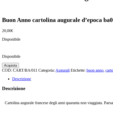
Buon Anno cartolina augurale d’epoca ba0
20,00
€
Disponibile
Disponibile
Buon
Acquista
Anno
COD:
CART/BA/011
Categoria:
Augurali
Etichette:
buon anno
,
carto
cartolina
augurale
Descrizione
d'epoca
ba011
Descrizione
quantità
Cartolina augurale francese degli anni quaranta non viaggiata. Paesa