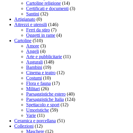
Cartoline religione
(14)
Certificati e documenti
(3)
Santini
(32)
Artigianato
(0)
Attrezzi e utensili
(146)
Ferri da stiro
(7)
Oggetti in rame
(4)
Cartoline
(510)
Amore
(3)
Angeli
(4)
Arte e pubblicitarie
(11)
Augurali
(148)
Bambini
(19)
Cinema e teatro
(12)
Costumi
(10)
Flora e fauna
(17)
Militari
(26)
Paesaggistiche estero
(40)
Paesaggistiche Italia
(124)
Spettacolo e sport
(12)
Umoristiche
(59)
Varie
(11)
Ceramica e porcellana
(51)
Collezioni
(12)
Maschere
(12)