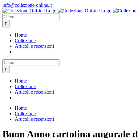
Salta
info@collezione-online.it
al
contenuto
Cerca
per:
Home
Collezione
Articoli e recensioni
Cerca
per:
Home
Collezione
Articoli e recensioni
Home
Collezione
Articoli e recensioni
Buon Anno cartolina augurale 