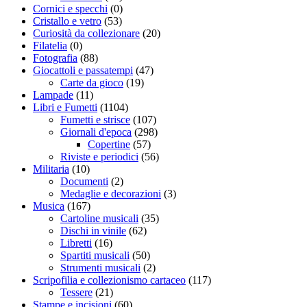
Cornici e specchi
(0)
Cristallo e vetro
(53)
Curiosità da collezionare
(20)
Filatelia
(0)
Fotografia
(88)
Giocattoli e passatempi
(47)
Carte da gioco
(19)
Lampade
(11)
Libri e Fumetti
(1104)
Fumetti e strisce
(107)
Giornali d'epoca
(298)
Copertine
(57)
Riviste e periodici
(56)
Militaria
(10)
Documenti
(2)
Medaglie e decorazioni
(3)
Musica
(167)
Cartoline musicali
(35)
Dischi in vinile
(62)
Libretti
(16)
Spartiti musicali
(50)
Strumenti musicali
(2)
Scripofilia e collezionismo cartaceo
(117)
Tessere
(21)
Stampe e incisioni
(60)