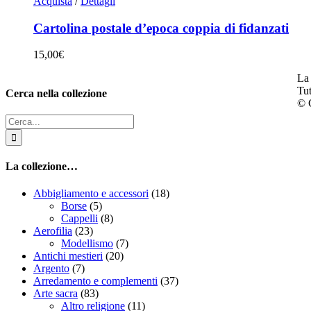
Acquista
/
Dettagli
Cartolina postale d’epoca coppia di fidanzati
15,00
€
La 
Tut
Cerca nella collezione
© C
Cerca
per:
La collezione…
Abbigliamento e accessori
(18)
Borse
(5)
Cappelli
(8)
Aerofilia
(23)
Modellismo
(7)
Antichi mestieri
(20)
Argento
(7)
Arredamento e complementi
(37)
Arte sacra
(83)
Altro religione
(11)