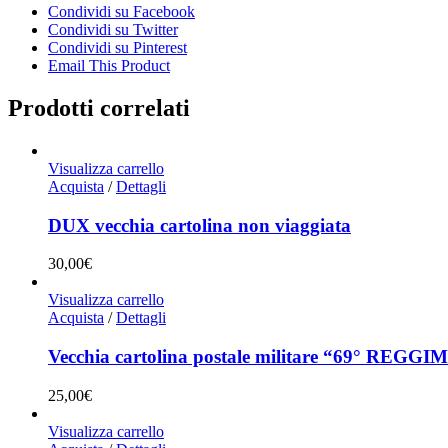
Condividi su Facebook
Condividi su Twitter
Condividi su Pinterest
Email This Product
Prodotti correlati
Visualizza carrello
Acquista
/
Dettagli
DUX vecchia cartolina non viaggiata
30,00
€
Visualizza carrello
Acquista
/
Dettagli
Vecchia cartolina postale militare “69° 
25,00
€
Visualizza carrello