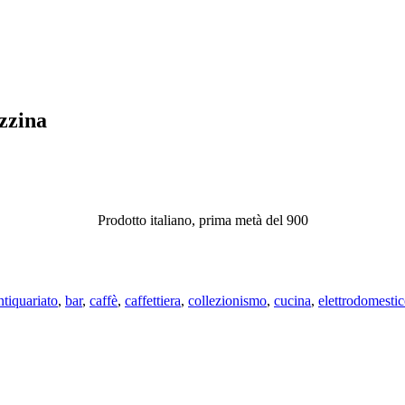
azzina
Prodotto italiano, prima metà del 900
ntiquariato
,
bar
,
caffè
,
caffettiera
,
collezionismo
,
cucina
,
elettrodomesti