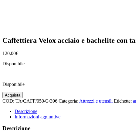
Caffettiera Velox acciaio e bachelite con t
120,00
€
Disponibile
Disponibile
Caffettiera
Acquista
Velox
COD:
TA/CAFF/050/G/396
Categoria:
Attrezzi e utensili
Etichette:
a
acciaio
e
Descrizione
bachelite
Informazioni aggiuntive
con
tazzina
Descrizione
quantità