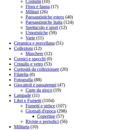
Costumi
(10)
Flora e fauna
(17)
Militari
(26)
Paesaggistiche estero
(40)
Paesaggistiche Italia
(124)
Spettacolo e sport
(12)
Umoristiche
(59)
Varie
(11)
Ceramica e porcellana
(51)
Collezioni
(12)
Maschere
(12)
Cornici e specchi
(0)
Cristallo e vetro
(53)
Curiosità da collezionare
(20)
Filatelia
(0)
Fotografia
(88)
Giocattoli e passatempi
(47)
Carte da gioco
(19)
Lampade
(11)
Libri e Fumetti
(1104)
Fumetti e strisce
(107)
Giornali d'epoca
(298)
Copertine
(57)
Riviste e periodici
(56)
Militaria
(10)