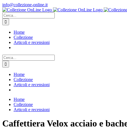
Salta
info@collezione-online.it
al
contenuto
Cerca
per:
Home
Collezione
Articoli e recensioni
Cerca
per:
Home
Collezione
Articoli e recensioni
Home
Collezione
Articoli e recensioni
Caffettiera Velox acciaio e bache