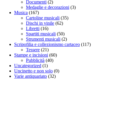
Documenti
(2)
Medaglie e decorazioni
(3)
Musica
(167)
Cartoline musicali
(35)
Dischi in vinile
(62)
Libretti
(16)
Spartiti musicali
(50)
Strumenti musicali
(2)
Scripofilia e collezionismo cartaceo
(117)
Tessere
(21)
Stampe e incisioni
(60)
Pubblicità
(40)
Uncategorized
(1)
Uncinetto e non solo
(0)
Varie antiquariato
(32)