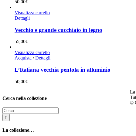
50,00
€
Visualizza carrello
Dettagli
Vecchio e grande cucchiaio in legno
55,00
€
Visualizza carrello
Acquista
/
Dettagli
L’Italiana vecchia pentola in alluminio
50,00
€
La 
Tut
Cerca nella collezione
© C
Cerca
per:
La collezione…