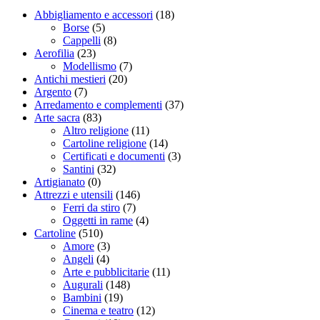
Abbigliamento e accessori
(18)
Borse
(5)
Cappelli
(8)
Aerofilia
(23)
Modellismo
(7)
Antichi mestieri
(20)
Argento
(7)
Arredamento e complementi
(37)
Arte sacra
(83)
Altro religione
(11)
Cartoline religione
(14)
Certificati e documenti
(3)
Santini
(32)
Artigianato
(0)
Attrezzi e utensili
(146)
Ferri da stiro
(7)
Oggetti in rame
(4)
Cartoline
(510)
Amore
(3)
Angeli
(4)
Arte e pubblicitarie
(11)
Augurali
(148)
Bambini
(19)
Cinema e teatro
(12)