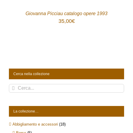
/
DETTAGLI
Giovanna Picciau catalogo opere 1993
35,00
€
Cerca nella collezione
Cerca
per:
La collezione…
Abbigliamento e accessori
(18)
Borse
(5)