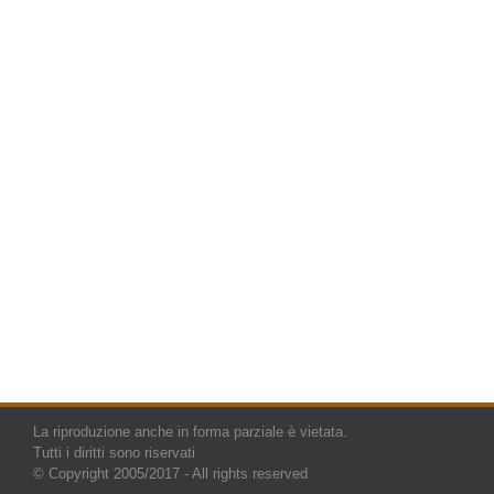
La riproduzione anche in forma parziale è vietata.
Tutti i diritti sono riservati
© Copyright 2005/2017 - All rights reserved