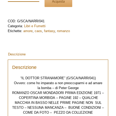
Acquista
Il
dottor
Stranamore
di
COD:
G/SCA/NARR/041
Peter
Categoria:
Libri e Fumetti
George
Etichette:
amore
,
caos
,
fantasy
,
romanzo
Oscar
Mondadori
1^
ed.
1971
Descrizione
quantità
Descrizione
“IL DOTTOR STRANAMORE” (G/SCA/NARR/041)
Ovvero: come ho imparato a non preoccuparmi e ad amare
la bomba – di Peter George
ROMANZO OSCAR MONDADORI PRIMA EDIZIONE 1971 –
COPERTINA MORBIDA – PAGINE 192 – QUALCHE
MACCHIA IN BASSO NELLE PRIME PAGINE NON SUL
TESTO – NESSUNA MANCANZA – BUONE CONDIZIONI –
COME DA FOTO – PEZZO DA COLLEZIONE