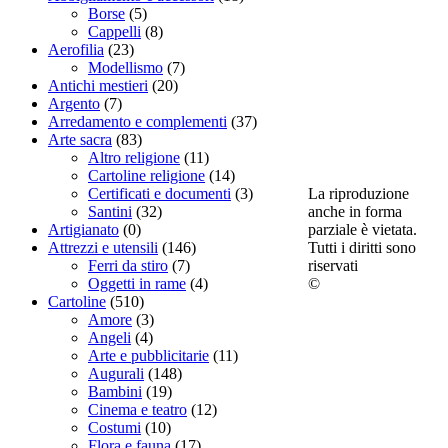
Borse
(5)
Cappelli
(8)
Aerofilia
(23)
Modellismo
(7)
Antichi mestieri
(20)
Argento
(7)
Arredamento e complementi
(37)
Arte sacra
(83)
Altro religione
(11)
Cartoline religione
(14)
La riproduzione
Certificati e documenti
(3)
anche in forma
Santini
(32)
parziale è vietata.
Artigianato
(0)
Tutti i diritti sono
Attrezzi e utensili
(146)
riservati
Ferri da stiro
(7)
©
Oggetti in rame
(4)
Cartoline
(510)
Amore
(3)
Angeli
(4)
Arte e pubblicitarie
(11)
Augurali
(148)
Bambini
(19)
Cinema e teatro
(12)
Costumi
(10)
Flora e fauna
(17)