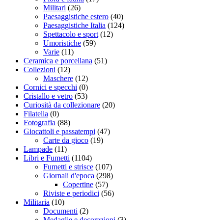
Militari
(26)
Paesaggistiche estero
(40)
Paesaggistiche Italia
(124)
Spettacolo e sport
(12)
Umoristiche
(59)
Varie
(11)
Ceramica e porcellana
(51)
Collezioni
(12)
Maschere
(12)
Cornici e specchi
(0)
Cristallo e vetro
(53)
Curiosità da collezionare
(20)
Filatelia
(0)
Fotografia
(88)
Giocattoli e passatempi
(47)
Carte da gioco
(19)
Lampade
(11)
Libri e Fumetti
(1104)
Fumetti e strisce
(107)
Giornali d'epoca
(298)
Copertine
(57)
Riviste e periodici
(56)
Militaria
(10)
Documenti
(2)
Medaglie e decorazioni
(3)