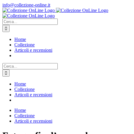
Salta
info@collezione-online.it
al
contenuto
Cerca
per:
Home
Collezione
Articoli e recensioni
Cerca
per:
Home
Collezione
Articoli e recensioni
Home
Collezione
Articoli e recensioni