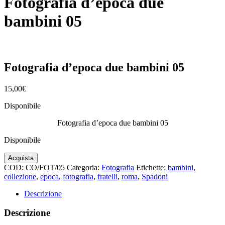
Fotografia d’epoca due
bambini 05
Fotografia d’epoca due bambini 05
15,00
€
Disponibile
Fotografia d’epoca due bambini 05
Disponibile
Fotografia
Acquista
d'epoca
COD:
CO/FOT/05
Categoria:
Fotografia
Etichette:
bambini
,
due
collezione
,
epoca
,
fotografia
,
fratelli
,
roma
,
Spadoni
bambini
05
Descrizione
quantità
Descrizione