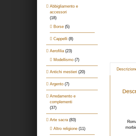
Abbigliamento e
accessori
(18)
Borse
(5)
Cappelli
(8)
Aerofilia
(23)
Modellismo
(7)
Descrizion
Antichi mestieri
(20)
Argento
(7)
Descr
Arredamento e
complementi
(37)
Arte sacra
(83)
Roma
morbi
Altro religione
(11)