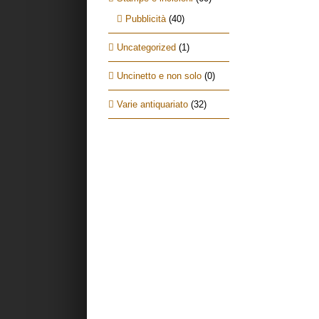
Pubblicità
(40)
Uncategorized
(1)
Uncinetto e non solo
(0)
Varie antiquariato
(32)