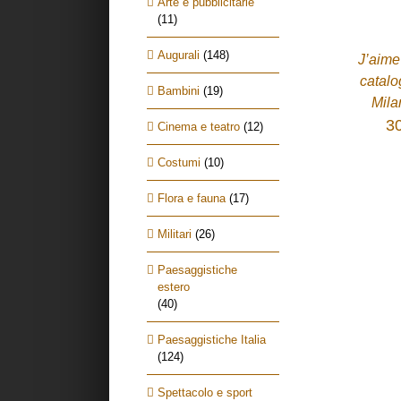
Arte e pubblicitarie
ACQUISTA
(11)
/
DETTAGLI
Augurali
(148)
J’aime
catalo
Bambini
(19)
Mila
3
Cinema e teatro
(12)
Costumi
(10)
Flora e fauna
(17)
Militari
(26)
Paesaggistiche
estero
(40)
Paesaggistiche Italia
(124)
Spettacolo e sport