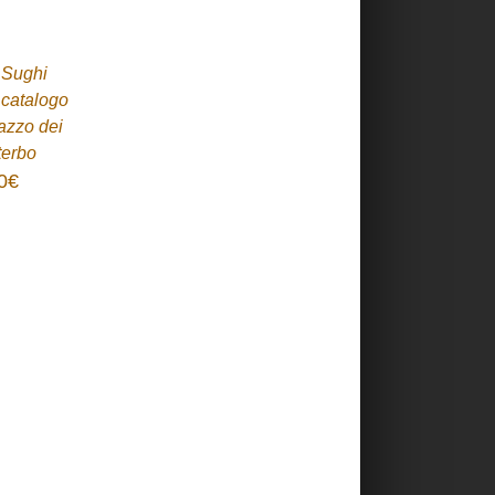
 Sughi
 catalogo
azzo dei
terbo
0
€