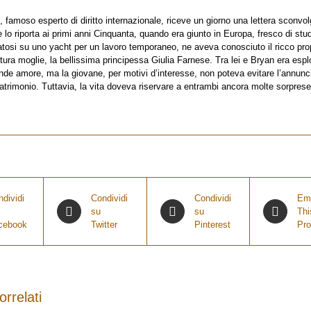
, famoso esperto di diritto internazionale, riceve un giorno una lettera sconvol
 lo riporta ai primi anni Cinquanta, quando era giunto in Europa, fresco di st
tosi su uno yacht per un lavoro temporaneo, ne aveva conosciuto il ricco prop
utura moglie, la bellissima principessa Giulia Farnese. Tra lei e Bryan era esp
nde amore, ma la giovane, per motivi d’interesse, non poteva evitare l’annunc
trimonio. Tuttavia, la vita doveva riservare a entrambi ancora molte sorpre
dividi
Condividi
Condividi
Em
su
su
Thi
cebook
Twitter
Pinterest
Pro
orrelati