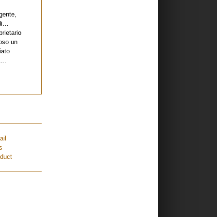
gente,
udi…
rietario
loso un
iato
se…
ail
s
duct