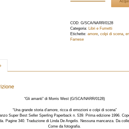
Acqui
Gli
amanti
di
Morris
COD:
G/SCA/NARR/0128
West
Categoria:
Libri e Fumetti
quantità
Etichette:
amore
,
colpi di scena
,
e
Farnese
e
izione
“Gli amanti” di Morris West (G/SCA/NARR/0128)
“Una grande storia d’amore, ricca di emozioni e colpi di scena”
nzo Super Best Seller Sperling Paperback n. 539. Prima edizione 1996. Cope
da. Pagine 340. Traduzione di Linda De Angelis. Nessuna mancanza. Da colle
Come da fotografia.