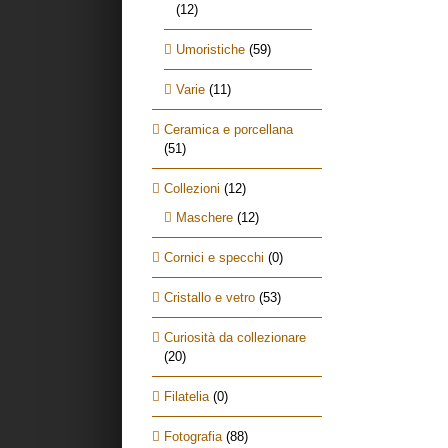
(12)
Umoristiche
(59)
Varie
(11)
Ceramica e porcellana
(51)
Collezioni
(12)
Maschere
(12)
Cornici e specchi
(0)
Cristallo e vetro
(53)
Curiosità da collezionare
(20)
Filatelia
(0)
Fotografia
(88)