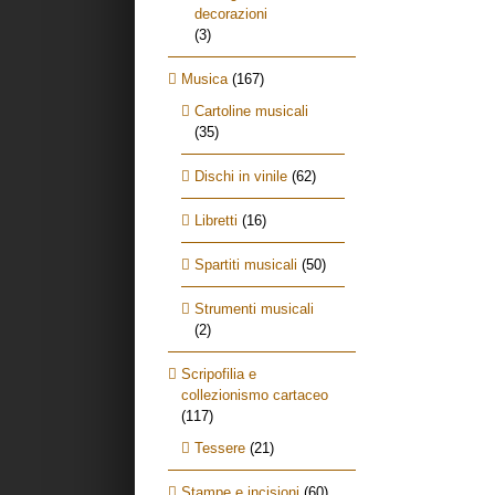
decorazioni
(3)
Musica
(167)
Cartoline musicali
(35)
Dischi in vinile
(62)
Libretti
(16)
Spartiti musicali
(50)
Strumenti musicali
(2)
Scripofilia e
collezionismo cartaceo
(117)
Tessere
(21)
Stampe e incisioni
(60)