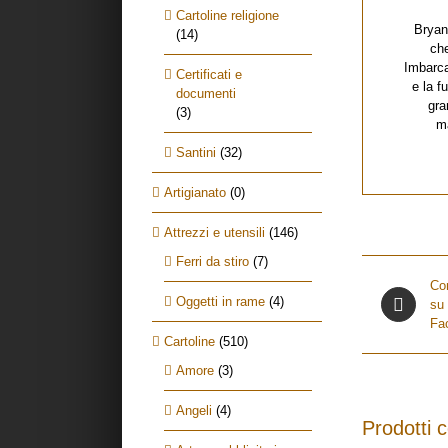
Cartoline religione
Bryan
(14)
che
Imbarca
Certificati e
e la f
documenti
gra
(3)
ma
Santini
(32)
Artigianato
(0)
Attrezzi e utensili
(146)
Ferri da stiro
(7)
Con
Oggetti in rame
(4)
su
Fa
Cartoline
(510)
Amore
(3)
Angeli
(4)
Prodotti c