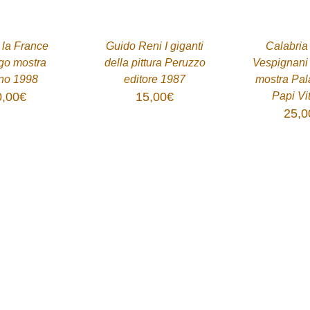
ACQUISTA
DETTAGLI
/
DETTAGLI
 la France
Guido Reni I giganti
Calabria
go mostra
della pittura Peruzzo
Vespignani
no 1998
editore 1987
mostra Pal
0,00
€
15,00
€
Papi Vi
25,0