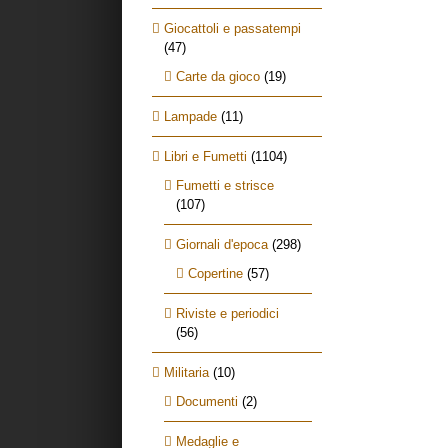
Giocattoli e passatempi
(47)
Carte da gioco
(19)
Lampade
(11)
Libri e Fumetti
(1104)
Fumetti e strisce
(107)
Giornali d'epoca
(298)
Copertine
(57)
Riviste e periodici
(56)
Militaria
(10)
Documenti
(2)
Medaglie e