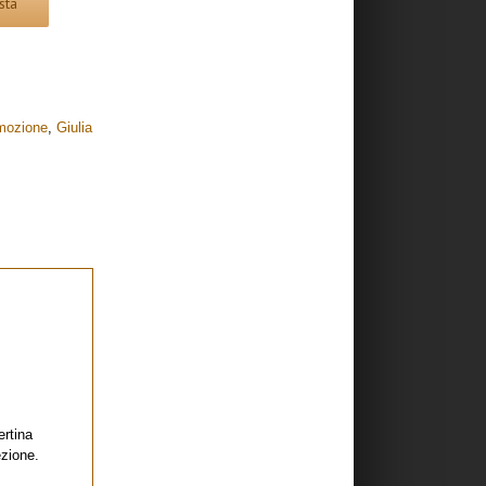
sta
mozione
,
Giulia
rtina
zione.