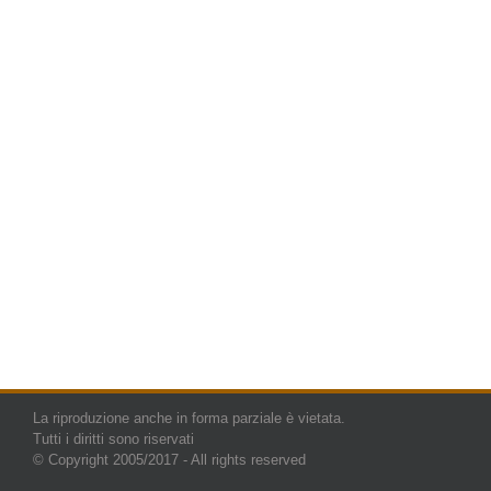
La riproduzione anche in forma parziale è vietata.
Tutti i diritti sono riservati
© Copyright 2005/2017 - All rights reserved