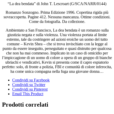
“La dea bendata” di John T. Lescroart (G/SCA/NARR/0144)
Romanzo Sonzogno. Prima Edizione 1996. Copertina rigida più
sovraccoperta. Pagine 412. Nessuna mancanza. Ottime condizioni.
Come da fotografia. Da collezione.
Ambientato a San Francisco, La dea bendata è un romanzo sulla
giustizia negata e sulla violenza. Una violenza portata al limite
estremo, tale da costringere ad azioni eroiche un uomo del tutto
comune – Kevin Shea – che si trova invischiato con la legge al
punto da essere inseguito, perseguitato e quasi distrutto per qualcosa
che non ha mai commesso. Implicato in un caso di omicidio per
l’impiccagione di un uomo di colore a opera di un gruppo di bianche
ubriachi e vendicativi, Kevin si presenta come il capro espiatorio
perfetto: solo, di fronte a polizia, FBI e comunità di colore inferocita,
ha come unica compagna nella fuga una giovane donna…
Condividi su Facebook
Condividi su Twitter
Condividi su Pinterest
Email This Product
Prodotti correlati