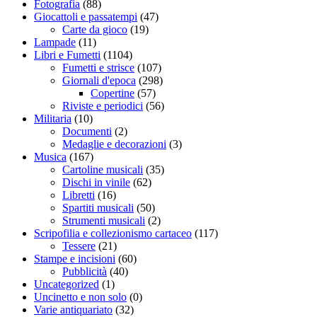
Fotografia
(88)
Giocattoli e passatempi
(47)
Carte da gioco
(19)
Lampade
(11)
Libri e Fumetti
(1104)
Fumetti e strisce
(107)
Giornali d'epoca
(298)
Copertine
(57)
Riviste e periodici
(56)
Militaria
(10)
Documenti
(2)
Medaglie e decorazioni
(3)
Musica
(167)
Cartoline musicali
(35)
Dischi in vinile
(62)
Libretti
(16)
Spartiti musicali
(50)
Strumenti musicali
(2)
Scripofilia e collezionismo cartaceo
(117)
Tessere
(21)
Stampe e incisioni
(60)
Pubblicità
(40)
Uncategorized
(1)
Uncinetto e non solo
(0)
Varie antiquariato
(32)