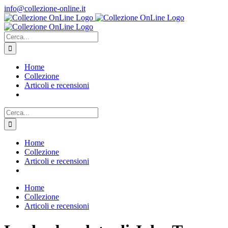
Salta
info@collezione-online.it
al
contenuto
Cerca
per:
Home
Collezione
Articoli e recensioni
Cerca
per:
Home
Collezione
Articoli e recensioni
Home
Collezione
Articoli e recensioni