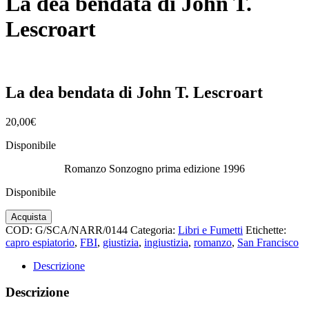
La dea bendata di John T.
Lescroart
La dea bendata di John T. Lescroart
20,00
€
Disponibile
Romanzo Sonzogno prima edizione 1996
Disponibile
La
Acquista
dea
COD:
G/SCA/NARR/0144
Categoria:
Libri e Fumetti
Etichette:
bendata
capro espiatorio
,
FBI
,
giustizia
,
ingiustizia
,
romanzo
,
San Francisco
di
John
Descrizione
T.
Lescroart
Descrizione
quantità