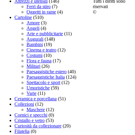
Tutti i diritti sono
Attrezzi e utensili
(146)
riservati
Ferri da stiro
(7)
©
Oggetti in rame
(4)
Cartoline
(510)
Amore
(3)
Angeli
(4)
Arte e pubblicitarie
(11)
Augurali
(148)
Bambini
(19)
Cinema e teatro
(12)
Costumi
(10)
Flora e fauna
(17)
Militari
(26)
Paesaggistiche estero
(40)
Paesaggistiche Italia
(124)
Spettacolo e sport
(12)
Umoristiche
(59)
Varie
(11)
Ceramica e porcellana
(51)
Collezioni
(12)
Maschere
(12)
Cornici e specchi
(0)
Cristallo e vetro
(53)
Curiosità da collezionare
(20)
Filatelia
(0)