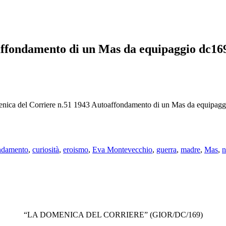
affondamento di un Mas da equipaggio dc16
nica del Corriere n.51 1943 Autoaffondamento di un Mas da equipagg
ndamento
,
curiosità
,
eroismo
,
Eva Montevecchio
,
guerra
,
madre
,
Mas
,
n
“LA DOMENICA DEL CORRIERE” (GIOR/DC/169)