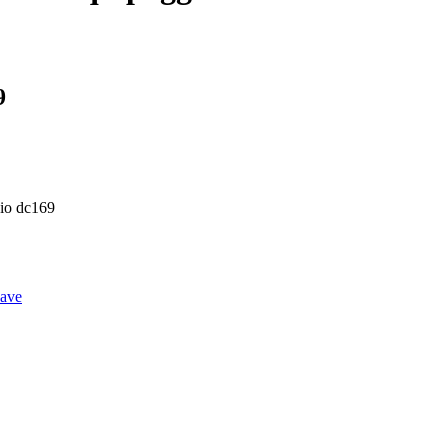
9
io dc169
ave