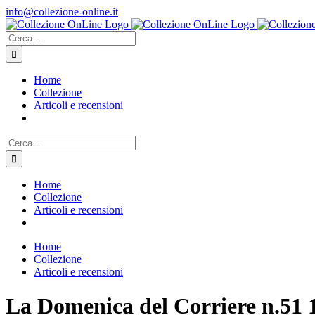
Salta
info@collezione-online.it
al
contenuto
Cerca
per:
Home
Collezione
Articoli e recensioni
Cerca
per:
Home
Collezione
Articoli e recensioni
Home
Collezione
Articoli e recensioni
La Domenica del Corriere n.51