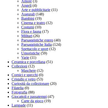
Amore
(3)
Angeli
(4)
Arte e pubblicitarie
(11)
Augurali
(148)
Bambini
(19)
Cinema e teatro
(12)
Costumi
(10)
Flora e fauna
(17)
Militari
(26)
Paesaggistiche estero
(40)
Paesaggistiche Italia
(124)
Spettacolo e sport
(12)
Umoristiche
(59)
Varie
(11)
Ceramica e porcellana
(51)
Collezioni
(12)
Maschere
(12)
Cornici e specchi
(0)
Cristallo e vetro
(53)
Curiosità da collezionare
(20)
Filatelia
(0)
Fotografia
(88)
Giocattoli e passatempi
(47)
Carte da gioco
(19)
Lampade
(11)