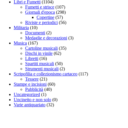
Libri e Fumetti
(1104)
Fumetti e strisce
(107)
Giornali d'epoca
(298)
Copertine
(57)
Riviste e periodici
(56)
Militaria
(10)
Documenti
(2)
Medaglie e decorazioni
(3)
Musica
(167)
Cartoline musicali
(35)
Dischi in vinile
(62)
Libretti
(16)
Spartiti musicali
(50)
Strumenti musicali
(2)
Scripofilia e collezionismo cartaceo
(117)
Tessere
(21)
Stampe e incisioni
(60)
Pubblicità
(40)
Uncategorized
(1)
Uncinetto e non solo
(0)
Varie antiquariato
(32)