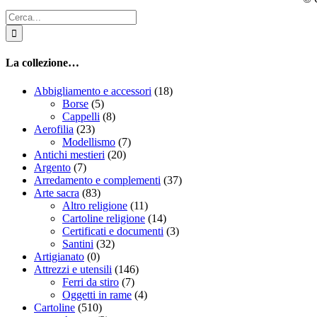
Cerca
per:
La collezione…
Abbigliamento e accessori
(18)
Borse
(5)
Cappelli
(8)
Aerofilia
(23)
Modellismo
(7)
Antichi mestieri
(20)
Argento
(7)
Arredamento e complementi
(37)
Arte sacra
(83)
Altro religione
(11)
Cartoline religione
(14)
Certificati e documenti
(3)
Santini
(32)
Artigianato
(0)
Attrezzi e utensili
(146)
Ferri da stiro
(7)
Oggetti in rame
(4)
Cartoline
(510)