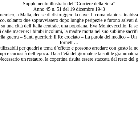
Supplemento illustrato del “Corriere della Sera”
Anno 45 n. 51 del 19 dicembre 1943
 nemico, a Malta, decise di distruggere la nave. Il comandante si inabi
atico, soltanto due sopravvissero dopo lunghe peripezie e furono salvat
u una città dell’Italia centrale, una popolana, Eva Montevecchio, fa sc
ti dalle macerie: i bimbi incolumi, la madre morta nel suo sublime sacri
ella guerra – Santi guerrieri: Il Re crociato – La parola del medico – Un 
fornelli…
tilizzabili per quadri a tema d’effetto e possono arredare con gusto la n
mpi e curiosità dell’epoca. Data l’età del giornale e la sottile grammatu
ecessario un restauro, la copertina risulta essere staccata dal resto del 