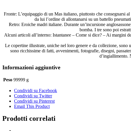
da
equipaggio
dc169
Fronte: L’equipaggio di un Mas italiano, piuttosto che consegnarsi al
quantità
da lui l’ordine di allontanarsi su un battello pneum
Retro: Eroiche madri italiane. Durante un’incursione anglosassone s
bomba. I tre sono poi estrat
Alcuni articoli all’interno: Istantanee – Come si dice? – Ai margini d
Le copertine illustrate, uniche nel loro genere e da collezione, sono u
sono ricchissime di fatti, avvenimenti, fotografie, disegni, passate
d’ingiallimento. N
Informazioni aggiuntive
Peso
99999 g
Condividi su Facebook
Condividi su Twitter
Condividi su Pinterest
Email This Product
Prodotti correlati