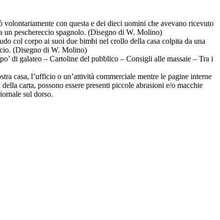
ssò volontariamente con questa e dei dieci uomini che avevano ricevuto
i da un peschereccio spagnolo. (Disegno di W. Molino)
udo col corpo ai suoi due bimbi nel crollo della casa colpita da una
ficio. (Disegno di W. Molino)
po’ di galateo – Cartoline del pubblico – Consigli alle massaie – Tra i
ostra casa, l’ufficio o un’attività commerciale mentre le pagine interne
ra della carta, possono essere presenti piccole abrasioni e/o macchie
giornale sul dorso.