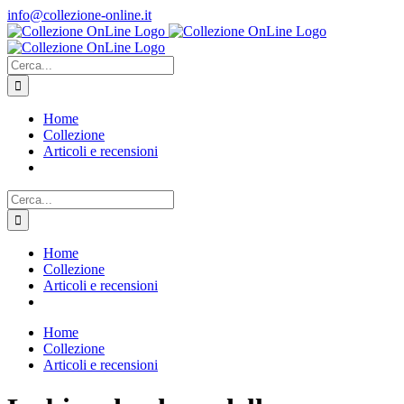
Salta
info@collezione-online.it
al
contenuto
Cerca
per:
Home
Collezione
Articoli e recensioni
Cerca
per:
Home
Collezione
Articoli e recensioni
Home
Collezione
Articoli e recensioni