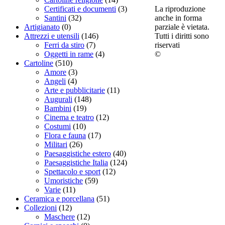
La riproduzione
Certificati e documenti
(3)
anche in forma
Santini
(32)
parziale è vietata.
Artigianato
(0)
Tutti i diritti sono
Attrezzi e utensili
(146)
riservati
Ferri da stiro
(7)
©
Oggetti in rame
(4)
Cartoline
(510)
Amore
(3)
Angeli
(4)
Arte e pubblicitarie
(11)
Augurali
(148)
Bambini
(19)
Cinema e teatro
(12)
Costumi
(10)
Flora e fauna
(17)
Militari
(26)
Paesaggistiche estero
(40)
Paesaggistiche Italia
(124)
Spettacolo e sport
(12)
Umoristiche
(59)
Varie
(11)
Ceramica e porcellana
(51)
Collezioni
(12)
Maschere
(12)