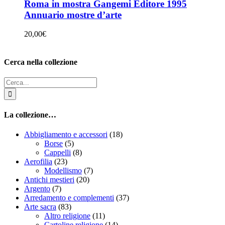
Roma in mostra Gangemi Editore 1995
Annuario mostre d’arte
20,00
€
Cerca nella collezione
Cerca
per:
La collezione…
Abbigliamento e accessori
(18)
Borse
(5)
Cappelli
(8)
Aerofilia
(23)
Modellismo
(7)
Antichi mestieri
(20)
Argento
(7)
Arredamento e complementi
(37)
Arte sacra
(83)
Altro religione
(11)
Cartoline religione
(14)