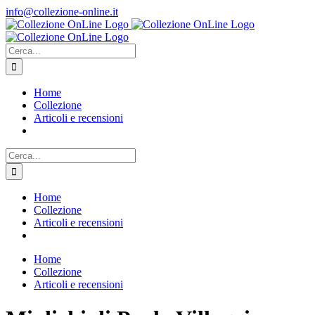
Salta
info@collezione-online.it
al
contenuto
Cerca
per:
Home
Collezione
Articoli e recensioni
Cerca
per:
Home
Collezione
Articoli e recensioni
Home
Collezione
Articoli e recensioni