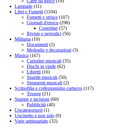
Carte da gioco
(19)
Lampade
(11)
Libri e Fumetti
(1104)
Fumetti e strisce
(107)
Giornali d'epoca
(298)
Copertine
(57)
Riviste e periodici
(56)
Militaria
(10)
Documenti
(2)
Medaglie e decorazioni
(3)
Musica
(167)
Cartoline musicali
(35)
Dischi in vinile
(62)
Libretti
(16)
Spartiti musicali
(50)
Strumenti musicali
(2)
Scripofilia e collezionismo cartaceo
(117)
Tessere
(21)
Stampe e incisioni
(60)
Pubblicità
(40)
Uncategorized
(1)
Uncinetto e non solo
(0)
Varie antiquariato
(32)