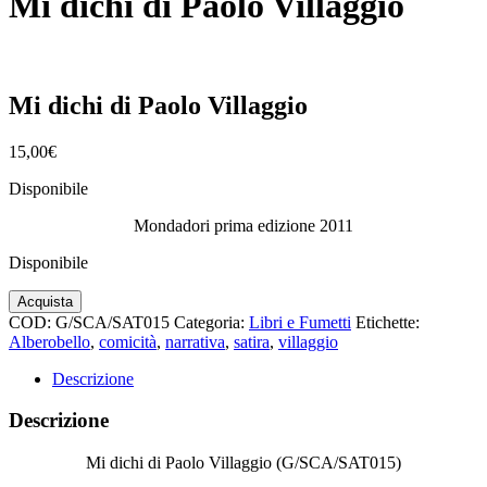
Mi dichi di Paolo Villaggio
Mi dichi di Paolo Villaggio
15,00
€
Disponibile
Mondadori prima edizione 2011
Disponibile
Mi
Acquista
dichi
COD:
G/SCA/SAT015
Categoria:
Libri e Fumetti
Etichette:
di
Alberobello
,
comicità
,
narrativa
,
satira
,
villaggio
Paolo
Villaggio
Descrizione
quantità
Descrizione
Mi dichi di Paolo Villaggio (G/SCA/SAT015)