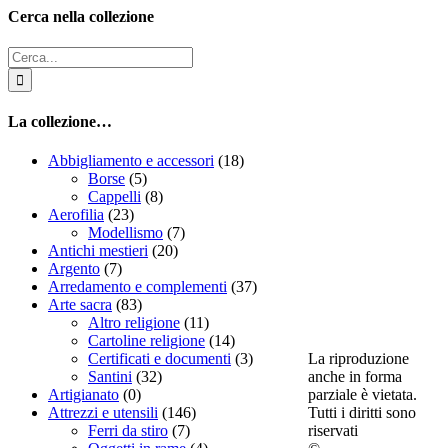
Cerca nella collezione
Cerca
per:
La collezione…
Abbigliamento e accessori
(18)
Borse
(5)
Cappelli
(8)
Aerofilia
(23)
Modellismo
(7)
Antichi mestieri
(20)
Argento
(7)
Arredamento e complementi
(37)
Arte sacra
(83)
Altro religione
(11)
Cartoline religione
(14)
La riproduzione
Certificati e documenti
(3)
anche in forma
Santini
(32)
parziale è vietata.
Artigianato
(0)
Tutti i diritti sono
Attrezzi e utensili
(146)
riservati
Ferri da stiro
(7)