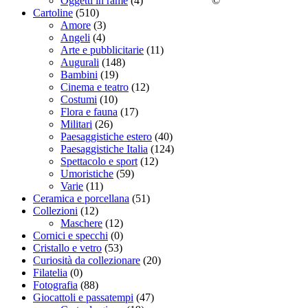
©
Oggetti in rame
(4)
Cartoline
(510)
Amore
(3)
Angeli
(4)
Arte e pubblicitarie
(11)
Augurali
(148)
Bambini
(19)
Cinema e teatro
(12)
Costumi
(10)
Flora e fauna
(17)
Militari
(26)
Paesaggistiche estero
(40)
Paesaggistiche Italia
(124)
Spettacolo e sport
(12)
Umoristiche
(59)
Varie
(11)
Ceramica e porcellana
(51)
Collezioni
(12)
Maschere
(12)
Cornici e specchi
(0)
Cristallo e vetro
(53)
Curiosità da collezionare
(20)
Filatelia
(0)
Fotografia
(88)
Giocattoli e passatempi
(47)